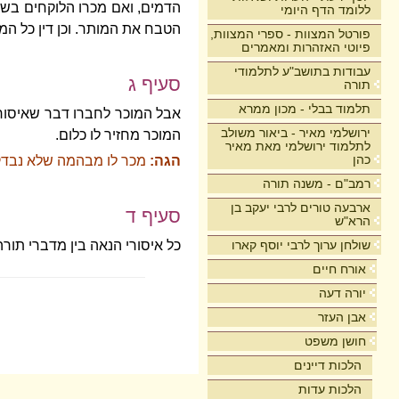
הדמים, ואם מכרו הלוקחים בשר
ללומד הדף היומי
הטבח את המותר. וכן דין כל המ
פורטל המצוות - ספרי המצוות,
פיוטי האזהרות ומאמרים
עבודות בתושב"ע לתלמודי
סעיף ג
תורה
תלמוד בבלי - מכון ממרא
אבל המוכר לחברו דבר שאיסור א
ירושלמי מאיר - ביאור משולב
המוכר מחזיר לו כלום.
לתלמוד ירושלמי מאת מאיר
כהן
הגה:
מכר לו מבהמה שלא נבדקה 
רמב"ם - משנה תורה
ארבעה טורים לרבי יעקב בן
סעיף ד
הרא"ש
שולחן ערוך לרבי יוסף קארו
כל איסורי הנאה בין מדברי תורה
אורח חיים
יורה דעה
אבן העזר
חושן משפט
הלכות דיינים
הלכות עדות