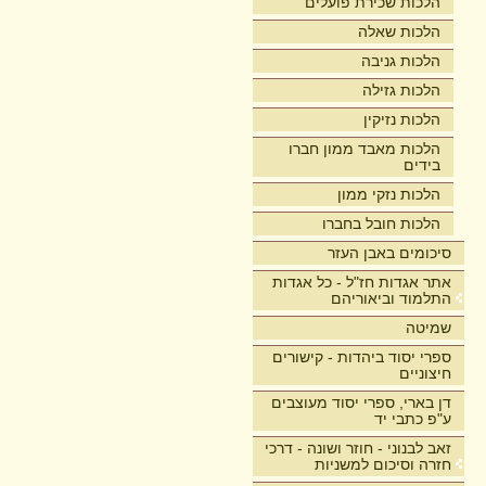
הלכות שכירת פועלים
הלכות שאלה
הלכות גניבה
הלכות גזילה
הלכות נזיקין
הלכות מאבד ממון חברו
בידים
הלכות נזקי ממון
הלכות חובל בחברו
סיכומים באבן העזר
אתר אגדות חז"ל - כל אגדות
התלמוד וביאוריהם
שמיטה
ספרי יסוד ביהדות - קישורים
חיצוניים
דן בארי, ספרי יסוד מעוצבים
ע"פ כתבי יד
זאב לבנוני - חוזר ושונה - דרכי
חזרה וסיכום למשניות