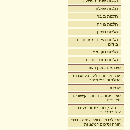
הלכות שכירת פועלים
הלכות שאלה
הלכות גניבה
הלכות גזילה
הלכות נזיקין
הלכות מאבד ממון חברו
בידים
הלכות נזקי ממון
הלכות חובל בחברו
סיכומים באבן העזר
אתר אגדות חז"ל - כל אגדות
התלמוד וביאוריהם
שמיטה
ספרי יסוד ביהדות - קישורים
חיצוניים
דן בארי, ספרי יסוד מעוצבים
ע"פ כתבי יד
זאב לבנוני - חוזר ושונה - דרכי
חזרה וסיכום למשניות