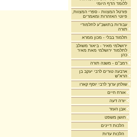
ללומד הדף היומי
פורטל המצוות - ספרי המצוות,
פיוטי האזהרות ומאמרים
עבודות בתושב"ע לתלמודי
תורה
תלמוד בבלי - מכון ממרא
ירושלמי מאיר - ביאור משולב
לתלמוד ירושלמי מאת מאיר
כהן
רמב"ם - משנה תורה
ארבעה טורים לרבי יעקב בן
הרא"ש
שולחן ערוך לרבי יוסף קארו
אורח חיים
יורה דעה
אבן העזר
חושן משפט
הלכות דיינים
הלכות עדות