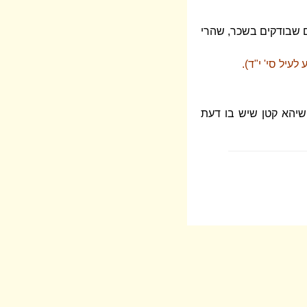
ום שבודקים בשכר, שהרי
עיל סי' י"ד).
 שיהא קטן שיש בו דעת