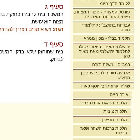
ללומד הדף היומי
סעיף ג
פורטל המצוות - ספרי המצוות,
המשכיר בית לחבירו בחזקת בדוק
פיוטי האזהרות ומאמרים
מצוה הוא עושה.
עבודות בתושב"ע לתלמודי
הגה:
ויש אומרים דצריך להחזיר 
תורה
תלמוד בבלי - מכון ממרא
סעיף ד
ירושלמי מאיר - ביאור משולב
לתלמוד ירושלמי מאת מאיר
בית שהוחזק שלא בדקו המשכיר 
כהן
לבדוק.
רמב"ם - משנה תורה
ארבעה טורים לרבי יעקב בן
הרא"ש
שולחן ערוך לרבי יוסף קארו
אורח חיים
הלכות הנהגת אדם בבקר
הלכות ציצית
הלכות תפילין
הלכות ברכות השחר ושאר
ברכות