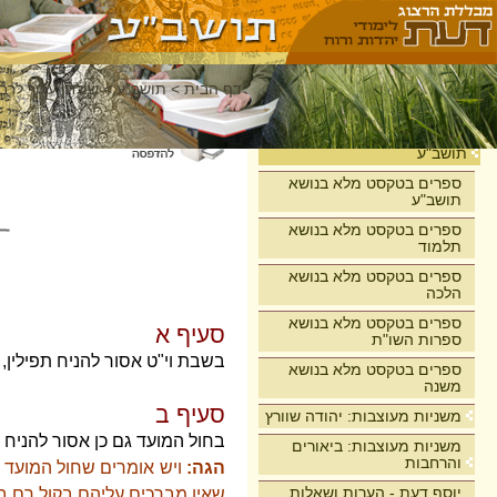
דף הבית
>
תושב"ע
>
שולחן ערוך לרבי
בית
תושב"ע
ספרים בטקסט מלא בנושא
תושב"ע
ספרים בטקסט מלא בנושא
תלמוד
ספרים בטקסט מלא בנושא
הלכה
ספרים בטקסט מלא בנושא
סעיף א
ספרות השו"ת
בשבת וי"ט אסור להניח תפילין,
ספרים בטקסט מלא בנושא
משנה
סעיף ב
משניות מעוצבות: יהודה שוורץ
בחול המועד גם כן אסור להניח 
משניות מעוצבות: ביאורים
והרחבות
הגה:
ויש אומרים שחול המועד חי
יוסף דעת - הערות ושאלות
שאין מברכים עליהם בקול רם ב