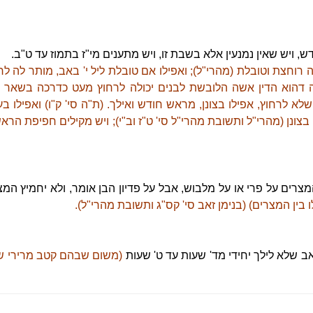
 ויש שאין נמנעין אלא בשבת זו, ויש מתענים מי"ז בתמוז עד ט"ב.
דה רוחצת וטובלת (מהרי"ל); ואפילו אם טובלת ליל י' באב, מותר לה 
ראה דהוא הדין אשה הלובשת לבנים יכולה לרחוץ מעט כדרכה בשאר ש
 שלא לרחוץ, אפילו בצונן, מראש חודש ואילך. (ת"ה סי' ק"ו) ואפילו 
יו בצונן (מהרי"ל ותשובת מהרי"ל סי' ט"ז וב"י); ויש מקילים חפיפת הר
המצרים על פרי או על מלבוש, אבל על פדיון הבן אומר, ולא יחמיץ המ
בין המצרים) (בנימן זאב סי' קס"ג ותשובת מהרי"ל).
אב שלא לילך יחידי מד' שעות עד ט' שעות
(משום שבהם קטב מרירי שול