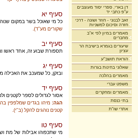
דן בארי, ספרי יסוד מעוצבים
ע"פ כתבי יד
סעיף יא
זאב לבנוני - חוזר ושונה - דרכי
כל מי שאוכל בשר במקום שנוהגים
חזרה וסיכום למשניות
שקורים מע"ד).
מאמרים במיון לפי א"ב
מחברים
סעיף יב
שיעורים בגמרא בישיבת הר
עציון
תספורת שבוע זה, אחד ראשו וא
הוראת תושב"ע
סעיף יג
שאלוני בחינות בגרות
ובזקן, כל שמעכב את האכילה מו
מאמרים בהלכה
משפט עברי
סעיף יד
מאמרים ומחקרים
אסור לגדולים לספר לקטנים ו
בתי כנסת
הגה:
מיהו בגדים שמלפפין בהם 
אתרי שו"ת
קטנים נוהגים להקל (ב"י).
סעיף טו
מי שתכפוהו אבילות של מת וש