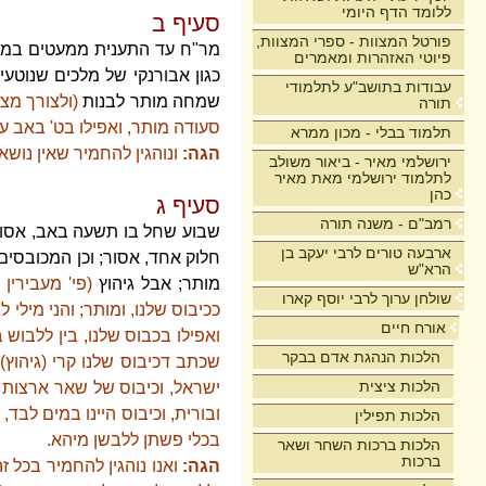
ללומד הדף היומי
סעיף ב
פורטל המצוות - ספרי המצוות,
מר"ח עד התענית ממעטים במשא ו
פיוטי האזהרות ומאמרים
כגון אבורנקי של מלכים שנוטעי
עבודות בתושב"ע לתלמודי
שמחה מותר לבנות
(ולצורך מצו
תורה
סעודה מותר, ואפילו בט' באב ע
תלמוד בבלי - מכון ממרא
הגה:
ונוהגין להחמיר שאין נושא
ירושלמי מאיר - ביאור משולב
לתלמוד ירושלמי מאת מאיר
כהן
סעיף ג
רמב"ם - משנה תורה
שבוע שחל בו תשעה באב, אסורים
ארבעה טורים לרבי יעקב בן
חלוק אחד, אסור; וכן המכובסים 
הרא"ש
מותר; אבל גיהוץ
(פי' מעבירין
שולחן ערוך לרבי יוסף קארו
ככיבוס שלנו, ומותר; והני מילי
אורח חיים
ואפילו בכבוס שלנו, בין ללבוש 
הלכות הנהגת אדם בבקר
שכתב דכיבוס שלנו קרי (גיהוץ
הלכות ציצית
ישראל, וכיבוס של שאר ארצות א
ובורית, וכיבוס היינו במים לבד,
הלכות תפילין
בכלי פשתן ללבשן מיהא.
הלכות ברכות השחר ושאר
ברכות
הגה:
ואנו נוהגין להחמיר בכל