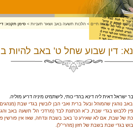
 יוסף קארו
>
אורח חיים
>
הלכות תשעה באב ושאר תעניות
>
סימן תקנא: די
א: דין שבוע שחל ט' באב להיות ב
ישראל דאית ליה דינא בהדי כותי, לישתמיט מיניה דריע מזליה.
ב נוהגין שהמוהל ובעל ברית ואבי הבן לובשין בגדי שבת (מנהגים);
פין ללבוש בגדי שבת, כ"א הכתונת לבד (מרדכי הל' תשעה באב והג
רוכת של שבת, אם לא שאירע ט' באב בשבת ונדחה, שאז אין פורשין פ
בוש בגדי שבת בשבת של חזון (מהרי"ל).