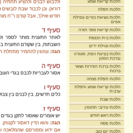
הלכות קריאת שמע
וללבוש לבנים ולהציע תחתיה (
דורא). וכן לכבוד שבת לובשים 
הלכות תפלה
חודש ואילך, אבל קודם ר"ח מו
הלכות נשיאת כפיים ונפילת
אפים
סעיף ד
הלכות קריאת ספר תורה
לאחר התענית מותר לספר ול
הלכות בית הכנסת
השבתות, בין שקודם התענית בין ש
הלכות נטילת ידים
הגה:
ונוהגין להחמיר מתחלת רא
הלכות בציעת הפת, סעודה
וברכת המזון
סעיף ה
הלכות ברכת הפירות ושאר
ברכות
אסור לעבריות לכבס בגדי העובד
הלכות תפלת מנחה
סעיף ו
הלכות קריאת שמע ותפלת
ערבית
כלים חדשים, בין לבנים בין צב
הלכות שבת
הלכות עירובי תחומין
סעיף ז
הלכות ראש חודש
יש אומרים שאסור לתקן בגדים 
הגה:
והוא הדין דאסור לקנותן. 
הלכות פסח
אם ידוע ומפורסם שהמלאכה של א
הלכות יום טוב