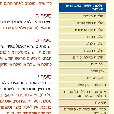
כדי שיהיו מוכנים לאחר התעני
הלכות תשעה באב ושאר
תעניות
סעיף ח
הלכות תענית
נשי דנהיגי דלא למשתי
(פירוש 
הלכות ראש השנה
מנהגא.
(ונוהגין שלא לקדש החד
הלכות יום הכיפורים
הלכות סוכה
סעיף ט
הלכות לולב
יש נוהגים שלא לאכול בשר ושלא
הלכות חנוכה
התענית, ויש שמוסיפין מי"ז בתמו
הלכות מגילה ופורים
הגה:
ומצניעים מראש חודש ואילך
יורה דעה
לחולה או שבת או מילה או פדיון ה
אבן העזר
סעיף י
חושן משפט
יש מי שאומר שהנוהגים שלא ל
סיכומים באבן העזר
מלוח ויין תוסס; ומותר לשתות י
אתר אגדות חז"ל - כל אגדות
סי' ק"ו), אלא נותנים לתינוק; 
התלמוד וביאוריהם
מסכת וסעודת אירוסין, אוכלים
שמיטה
בתוכה, אין לאכול בשר ולשתות 
ספרי יסוד ביהדות - קישורים
חיצוניים
בסעודה שמפסיק בה (ד"ע).