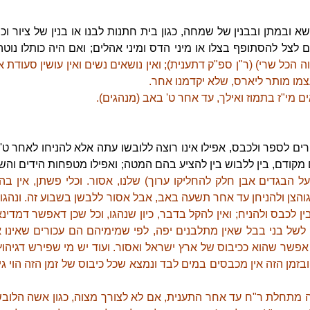
במתן ובבנין של שמחה, כגון בית חתנות לבנו או בנין של ציור וכי
ם לצל להסתופף בצלו או מיני הדס ומיני אהלים; ואם היה כותלו נוט
ה הכל שרי) (ר"ן ספ"ק דתענית); ואין נושאים נשים ואין עושין סעודת 
צמו מותר ליארס, שלא יקדמנו אחר.
ים מי"ז בתמוז ואילך, עד אחר ט' באב (מנהגים).
 לספר ולכבס, אפילו אינו רוצה ללובשו עתה אלא להניחו לאחר ט' ב
מקודם, בין ללבוש בין להציע בהם המטה; ואפילו מטפחות הידים והשלח
 על הבגדים אבן חלק להחליקו ערוך) שלנו, אסור. וכלי פשתן, אין ב
 לגוהצן ולהניחן עד אחר תשעה באב, אבל אסור ללבשן בשבוע זה. ונהגו 
בין לכבס ולהניח; ואין להקל בדבר, כיון שנהגו, וכל שכן דאפשר דמדינ
) לשל בני בבל שאין מתלבנים יפה, לפי שמימיהם הם עכורים שאינו 
פשר שהוא ככיבוס של ארץ ישראל ואסור. ועוד יש מי שפירש דגיהוץ 
 ובזמן הזה אין מכבסים במים לבד ונמצא שכל כיבוס של זמן הזה הוי גי
 זה מתחלת ר"ח עד אחר התענית, אם לא לצורך מצוה, כגון אשה הלו