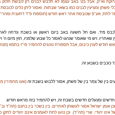
רוקח וא"ז), אבל בט' באב עצמו לא תלבש לבנים רק לובשת חלוק ב
כלי פשתן ומציעין לבנים כמו בשאר שבתות. ואסור ליתן כלים לכובסת
תר לתת, אע"פ שכובסת אחר ראש חודש (תוספות פ"ד דתענית ומהרי"ל
כבס מיד. ואם חל תשעה באב ביום ראשון או בשבת ונדחה לא
אחריו. ויש מי שאומר שנהגו לאסור כל שבוע שלפניו, חוץ מיום ה' ויום
ש חודש לענין כיבוס, אבל תספורת נוהגים להחמיר מי"ז בתמוז (מנהג
 כוכבים בשבוע זה.
ועים בין של צמר בין של פשתן, אסור ללבוש בשבת זה
(ואנו מחמירין מר
חדשים ומנעלים חדשים בשבת זה, ויש להחמיר בזה מראש חודש.
וכן אומן ישראל אסור לעשותן לאחרים, בין בשכר בין בחנם (תה"ד וב"י)
ינו יהודי, שרי (תה"ד). וכן נהגו לתת לאומנים אינם יהודים לתקן כ