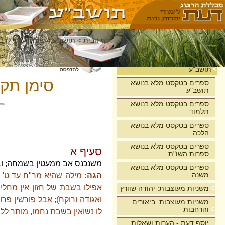
דף הבית
>
תושב"ע
>
שולחן ערוך לרבי
בית
תושב"ע
סימן תקנ
ספרים בטקסט מלא בנושא
תושב"ע
ספרים בטקסט מלא בנושא
תלמוד
ספרים בטקסט מלא בנושא
הלכה
ספרים בטקסט מלא בנושא
סעיף א
ספרות השו"ת
משנכנס אב ממעטין בשמחה; ובר 
ספרים בטקסט מלא בנושא
משנה
הגה:
מילה שהיא מר"ח עד ט' בא
אפילו בשבת של חזון אין מחלי
משניות מעוצבות: יהודה שוורץ
ואגודה ורוקח); אבל פורשין פ
משניות מעוצבות: ביאורים
והרחבות
לו נשואין בשבת נחמו, מותר לל
יוסף דעת - הערות ושאלות