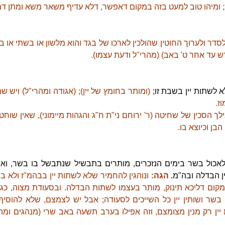
ת; ומיהו טוב למעט בזה במקום דאפשר, דלא עדיף משאר משא ומתן דמ
לסדר ולערוך החוטין שהולכין לארכו של בגד והוא מלשון או בשתי או 
ש עד אחר ט' באב) (מהרי"ל ודעת עצמו).
 לשתות יין בשבת זו;
(ומותר בחומץ של יין); (אגודה ומהרי"ל) ויש 
ז.
 הסכין של שחיטה (ר' ירוחם ני"ת ח"ג והגהות מיימוני), שאין שוחטי
בן וכיוצא בו.
אכול בשר בימים הנזכרים, מותרים בתבשיל שנתבשל בו בשר, וא
ין הבדלה ובה"מ.
הגה:
ונוהגין להחמיר שלא לשתות יין בבהמ"ז ולא 
ובמקום דליכא תינוק, מותר בעצמו לשתות הבדלה. ובסעודת מצוה, כגון 
 בשר ושותין יין כל השייכים לסעודה; אבל יש לצמצם, שלא להוסי
יין רק מנין מצומצם, וזה אפילו בערב תשעה באב שרי (מנהגים ומהר