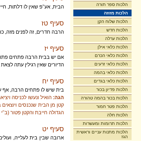
הלכות ספר תורה
הבית, אע"פ שאין לו דלתות, חייב
הלכות מזוזה
הלכות שלוח הקן
סעיף טז
הלכות חדש
הרבה חדרים, זה לפנים מזה, כול
הלכות ערלה
הלכות כלאי אילן
סעיף יז
הלכות כלאי הכרם
אם יש בבית הרבה פתחים פתוחים
הלכות כלאי זרעים
הדיורים שאין רגילין עתה לצאת
הלכות כלאי בהמה
סעיף יח
הלכות כלאי בגדים
הלכות פדיון בכור
בית שיש לו פתחים הרבה, אף ע
הגה:
הואיל ונעשו לכניסה ויציא
הלכות בכור בהמה טהורה
קטן מן הבית שנכנסים ויוצאים ב
הלכות פטר חמור
הגדולה חייבת והקטן פטור (ב"י 
הלכות חלה
הלכות תרומות ומעשרות
סעיף יט
הלכות מתנות עניים וראשית
הגז
ארובה שבין בית לעלייה, ועול