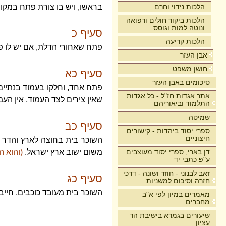
הלכות נידוי וחרם
בראשו, ויש בו צורת פתח במקום
הלכות ביקור חולים ורפואה
ונוטה למות וגוסס
סעיף כ
הלכות קריעה
פתח שאחורי הדלת, אם יש לו פצ
אבן העזר
חושן משפט
סעיף כא
סיכומים באבן העזר
פתח אחד, וחלקו בעמוד בנתיים,
אתר אגדות חז"ל - כל אגדות
שאין צירים לצד העמוד, אין העמ
התלמוד וביאוריהם
שמיטה
סעיף כב
ספרי יסוד ביהדות - קישורים
חיצוניים
השוכר בית בחוצה לארץ והדר ב
דן בארי, ספרי יסוד מעוצבים
משום ישוב ארץ ישראל.
(והוא ה
ע"פ כתבי יד
זאב לבנוני - חוזר ושונה - דרכי
סעיף כג
חזרה וסיכום למשניות
השוכר בית מעובד כוכבים, חייב 
מאמרים במיון לפי א"ב
מחברים
שיעורים בגמרא בישיבת הר
עציון