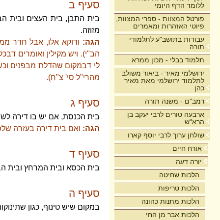
סעיף ב
ללומד הדף היומי
בית התבן, בית העצים ובית הב
פורטל המצוות - ספרי המצוות,
פיוטי האזהרות ומאמרים
מזוזה.
עבודות בתושב"ע לתלמודי
הגה:
ודוקא אלו, אבל חדר ממ
תורה
הב"י). ויש מקילין ואומרים דבכ
תלמוד בבלי - מכון ממרא
לי דבמקום שהדלת מבפנים וכשש
ירושלמי מאיר - ביאור משולב
מהרי"ל סי' צ"ח).
לתלמוד ירושלמי מאת מאיר
כהן
רמב"ם - משנה תורה
סעיף ג
ארבעה טורים לרבי יעקב בן
בית הכנסת, אם יש בו דירה לשו
הרא"ש
הגה:
ואם בית דירה בעזרה שלפנ
שולחן ערוך לרבי יוסף קארו
אורח חיים
סעיף ד
יורה דעה
בית הכסא ובית המרחץ ובית הבו
הלכות שחיטה
הלכות טריפות
סעיף ה
הלכות מתנות כהונה
במקום שיש טינוף, כגון שתינוקו
הלכות אבר מן החי