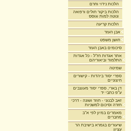
הלכות נידוי וחרם
הלכות ביקור חולים ורפואה
ונוטה למות וגוסס
הלכות קריעה
אבן העזר
חושן משפט
סיכומים באבן העזר
אתר אגדות חז"ל - כל אגדות
התלמוד וביאוריהם
שמיטה
ספרי יסוד ביהדות - קישורים
חיצוניים
דן בארי, ספרי יסוד מעוצבים
ע"פ כתבי יד
זאב לבנוני - חוזר ושונה - דרכי
חזרה וסיכום למשניות
מאמרים במיון לפי א"ב
מחברים
שיעורים בגמרא בישיבת הר
עציון