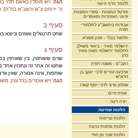
הגה
: ויש פוסלין באשם תלוי ב
ללומד הדף היומי
ור' ירוחם ע"ש ורשב"א בת"ה), ו
פורטל המצוות - ספרי המצוות,
פיוטי האזהרות ומאמרים
סעיף ב
עבודות בתושב"ע לתלמודי
תורה
שחט תרנגולים ואווזים וכיוצא בה
תלמוד בבלי - מכון ממרא
ירושלמי מאיר - ביאור משולב
סעיף ג
לתלמוד ירושלמי מאת מאיר
כהן
שנים ששוחטין, בין שאוחזין בס
רמב"ם - משנה תורה
שחטו זה אחר זה ונתכוין אחד 
ארבעה טורים לרבי יעקב בן
שותפות, אינה אסורה, שאין אדם 
הרא"ש
הגה
: ויש אוסרים בכל ענין, מש
שולחן ערוך לרבי יוסף קארו
אורח חיים
יורה דעה
הלכות שחיטה
הלכות טריפות
הלכות מתנות כהונה
הלכות אבר מן החי