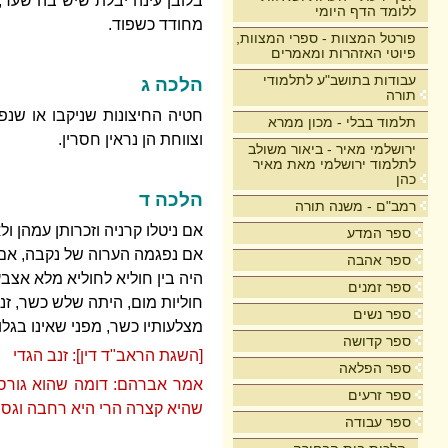
בלובן עינה יבלת שיש בה שער, 
ללומד הדף היומי
מחודד כשפוד.
פורטל המצוות - ספרי המצוות,
פיוטי האזהרות ומאמרים
עבודות בתושב"ע לתלמודי
הלכה ג
תורה
חטיה החיצונות שניקבו או שנ
תלמוד בבלי - מכון ממרא
וצווחת הן נראין חסרין.
ירושלמי מאיר - ביאור משולב
לתלמוד ירושלמי מאת מאיר
כהן
הלכה ד
רמב"ם - משנה תורה
אם ניטלו קרניה וזכרותן עמהן 
ספר המדע
אם נפגמה הערוה של נקבה, אם 
ספר אהבה
היה בין חוליא לחוליא מלא אצבע
ספר זמנים
חוליות מום, היתה שלש כשר, זנ
ספר נשים
מצלעותיו כשר, מפני שאינו בגלוי
ספר קדושה
[השגת הראב"ד דין]: זנב הגדי
ספר הפלאה
אמר אברהם: דומה שהוא גורס ד
ספר זרעים
שהיא קצרה הרי היא רחבה וגסה
ספר עבודה