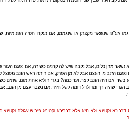
אם ניקב העור שבין שני חוטמיה במקום הנראה, פיה דומה לשל חזיר,
פגמו אע"פ שנשאר מקצתן או שנגממו, אם נעקרו חטיה הפנימיות, 
ולא נשאר מהן כלום, אבל נקבה שיש לה קרנים כשירה, אם נפגם העור
נפגם הזנב מן העצם אבל לא מן הפרק, אם היתה ראש הזנב מפוצל ל
 בשר, אם היה הזנב קצר, ועד כמה? בגדי חוליא אחת מום, שתים כשר, 
ב הגדי שהיה רך ומדולדל דומה לשל חזיר, אם נשבר עצם מן הזנב, א
.
רכיכא וקטינא ולא היא אלא דכריכא וקטינא פירוש עגולה וקטינא דק
.