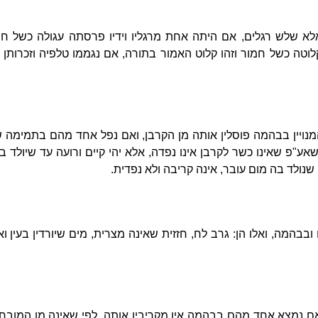
לא שלש רגלים, אם היתה אחת מרגליו וידיו פרסתה עגולה כשל ח
קלוטה כשל חמור וזהו קלוט האמור בתורה, אם נגממו טלפיה וזכרותן
נויין בבהמה פוסלין אותה מן הקרבן, ואם נפל אחד מהם בתמימה 
ם שאע"פ שאינו כשר לקרבן אינו נפדה, אלא יהי קיים ורועה עד שיולד
שנולד בה מום עובר, אינה קריבה ולא נפדית.
בהמה, ואלו הן: גרב לח, חזזית שאינה מצרית, מים שיורדין בעין ואינן
ם נמצא אחד מהם בבהמה אין מקריבין אותה, לפי שאינה מן המובחר