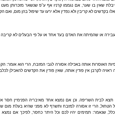
נו יבלת שאין בו שער, אם נגממו קרניו אף ע"פ שנשאר מזכרותן מעט
לו בקדשים לא קריבין ולא נפדין אלא ירעו עד שיפול בהן מום, ואם הקר
בירה או שהמיתה את האדם בעד אחד או על פי הבעלים לא קריבה ול
ות האוסרות אותה באכילה אסורה לגבי המזבח, הרי הוא אומר: הקר
 ראויה לקרבן אין פודין אותה, שאין פודין את הקדשים להאכילן לכלב
 תצא לבית השריפה. וכן אם נמצא אחד מאיבריה הפנימיין חסר אע"
 הטחול, הרי זו אסורה למזבח ותשרף לא מפני שהיא בעלת מום שאי
כלל, שנאמר: תמימים יהיו לכם וכל היתר כחסר, לפיכך אם נמצא ש