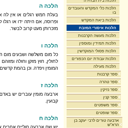
הלכות בית הבחירה
הלכה ה
הלכות כלי המקדש והעובדים
בו
בעלת חמש רגלים או אין לה א
הלכות ביאת המקדש
ופרוסה, אם היתה ידו או רגלו 
הלכות איסורי המזבח
מזכרותן מעט קרוב לבשר.
הלכות מעשה הקרבנות
הלכות תמידין ומוספין
הלכה ו
הלכות פסולי המוקדשין
כל מום משלשה ושבעים מום המ
הלכות עבודת יום הכפורים
לחולין, חוץ מזקן וחולה ומזוה
הלכות מעילה
המומין ויפדה. וכן בהמת קדשים 
ספר קרבנות
ספר טהרה
הלכה ז
ספר נזיקין
ארבעה מומין עוברים יש באדם וב
ספר קנין
קבועין.
ספר משפטים
ספר שופטים
הלכה ח
ארבעה טורים לרבי יעקב בן
הרא"ש
יש שם ארבעה חוליים אחרים א