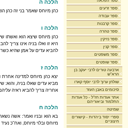
ספר הפלאה
הלכה ה
ספר זרעים
כהן מיוחס שאמר בני זה כהן הוא 
ספר עבודה
ספר קרבנות
הלכה ו
ספר טהרה
כהן מיוחס שיצא הוא ואשתו שי
ספר נזיקין
היא זו ואלו בניה אינו צריך לה
ספר קנין
להביא עדים על אמן שהיא כשרה
ספר משפטים
ספר שופטים
הלכה ז
ארבעה טורים לרבי יעקב בן
הרא"ש
יצא כהן מיוחס למדינה אחרת וב
שולחן ערוך לרבי יוסף קארו
מביא עדים שאלו בניה, והוא: שי
סיכומים באבן העזר
אחריה צריך להביא ראיה עליהם,
אתר אגדות חז"ל - כל אגדות
התלמוד וביאוריהם
הלכה ח
שמיטה
בא הוא ובניו ואמר: אשה נשאת
ספרי יסוד ביהדות - קישורים
חיצוניים
מיוחס ובלוי מיוחס, ואח"כ נעיד 