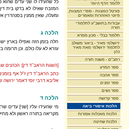
כל שהעידו לו שני עדים שהוא כה
ללומד הדף היומי
המזבח שאילו לא בדקו בית דין 
פורטל המצוות - ספרי המצוות,
פיוטי האזהרות ומאמרים
ומעלה, שאין ממנין בסנהדרין אל
עבודות בתושב"ע לתלמודי
תורה
הלכה ג
תלמוד בבלי - מכון ממרא
חלה בזמן הזה ואפילו בארץ יש
ירושלמי מאיר - ביאור משולב
לתלמוד ירושלמי מאת מאיר
עזרא לא עלו כולם. וכן תרומה ב
כהן
רמב"ם - משנה תורה
[השגת הראב"ד דין]: הכהנים שבזמ
ספר המדע
כתב הראב"ד דין ז"ל אף בזמנינ
ספר אהבה
אליבא דרבי יוסי דאמר ירושה של
ספר זמנים
ספר נשים
הלכה ד
ספר קדושה
הלכות איסורי ביאה
מי שהעידו עליו [שני] עדים שר
מקריאה בתורה ראשון ולא מחילו
הלכות מאכלות אסורות
הלכות שחיטה