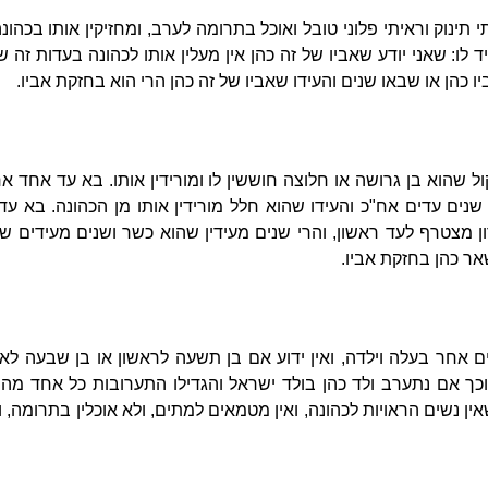
תי תינוק וראיתי פלוני טובל ואוכל בתרומה לערב, ומחזיקין אותו בכהו
 לו: שאני יודע שאביו של זה כהן אין מעלין אותו לכהונה בעדות זה 
ו כהן או שבאו שנים והעידו שאביו של זה כהן הרי הוא בחזקת אביו.
קול שהוא בן גרושה או חלוצה חוששין לו ומורידין אותו. בא עד אחד 
ו שנים עדים אח"כ והעידו שהוא חלל מורידין אותו מן הכהונה. בא 
ן מצטרף לעד ראשון, והרי שנים מעידין שהוא כשר ושנים מעידים שה
אר כהן בחזקת אביו.
ר בעלה וילדה, ואין ידוע אם בן תשעה לראשון או בן שבעה לאחר
כך אם נתערב ולד כהן בולד ישראל והגדילו התערובות כל אחד מהן ס
אין נשים הראויות לכהונה, ואין מטמאים למתים, ולא אוכלין בתרומה, ו