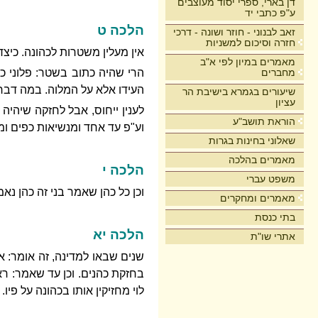
דן בארי, ספרי יסוד מעוצבים
ע"פ כתבי יד
הלכה ט
זאב לבנוני - חוזר ושונה - דרכי
חזרה וסיכום למשניות
אין מעלין משטרות לכהונה. כיצד
מאמרים במיון לפי א"ב
מחברים
הרי שהיה כתוב בשטר: פלוני כה
העידו אלא על המלוה. במה דבר
שיעורים בגמרא בישיבת הר
עציון
לענין ייחוס, אבל לחזקה שיהיה
הוראת תושב"ע
וע"פ עד אחד ומנשיאות כפים ומ
שאלוני בחינות בגרות
מאמרים בהלכה
הלכה י
משפט עברי
וכן כל כהן שאמר בני זה כהן נא
מאמרים ומחקרים
בתי כנסת
הלכה יא
אתרי שו"ת
שנים שבאו למדינה, זה אומר: אני
בחזקת כהנים. וכן עד שאמר: רא
לוי מחזיקין אותו בכהונה על פיו