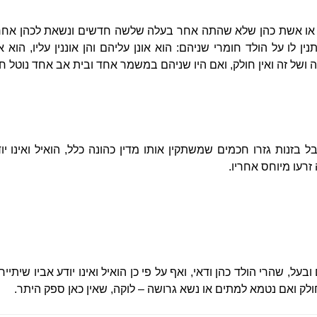
, או אשת כהן שלא שהתה אחר בעלה שלשה חדשים ונשאת לכהן אחר ו
ין לו על הולד חומרי שניהם: הוא אונן עליהם והן אוננין עליו, הוא 
ה ושל זה ואין חולק, ואם היו שניהם במשמר אחד ובית אב אחד נוטל ח
ל בזנות גזרו חכמים שמשתקין אותו מדין כהונה כלל, הואיל ואינו יו
 זרעו מיוחס אחריו.
, שהרי הולד כהן ודאי, ואף על פי כן הואיל ואינו יודע אביו שיתייחס
 חולק ואם נטמא למתים או נשא גרושה – לוקה, שאין כאן ספק היתר.