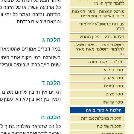
ואחד הבא על הנדה כל שבעת הי
ללומד הדף היומי
כל ארבעה עשר, או על הזבה כ
פורטל המצוות - ספרי המצוות,
בנדתה. ובזבה נאמר כל ימי זו
פיוטי האזהרות ומאמרים
וטמאה שבועים כנדתה.
עבודות בתושב"ע לתלמודי
תורה
תלמוד בבלי - מכון ממרא
הלכה ג
ירושלמי מאיר - ביאור משולב
במה דברים אמורים שהטומאה ת
לתלמוד ירושלמי מאת מאיר
כהן
בשטבלה במי מקוה אחר הימים 
רמב"ם - משנה תורה
שנים חייב כרת. שבימים וטבילה
ספר המדע
ספר אהבה
הלכה ד
ספר זמנים
הגויים אין חייבין עליהם משום 
ספר נשים
תמיד בין ראו בין לא ראו לענין 
ספר קדושה
הלכות איסורי ביאה
הלכה ה
הלכות מאכלות אסורות
הלכות שחיטה
כל דם שתראה היולדת בתוך ל"ג
שבעה לזכר ואחר ארבעה עשר 