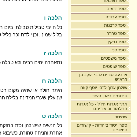
ספר הפלאה
ספר זרעים
ספר עבודה
הלכה ו
ספר קרבנות
כל חייבי טבילות טבילתן ביום 
ספר טהרה
בליל שמיני. וכן יולדת זכר בלי
ספר נזיקין
ספר קנין
הלכה ז
ספר משפטים
נתאחרה ימים רבים ולא טבלה כ
ספר שופטים
ארבעה טורים לרבי יעקב בן
הרא"ש
הלכה ח
שולחן ערוך לרבי יוסף קארו
היתה חולה או שהיה מקום הטביל
סיכומים באבן העזר
שנועלין שערי המדינה בלילה הרי
אתר אגדות חז"ל - כל אגדות
התלמוד וביאוריהם
הלכה ט
שמיטה
ספרי יסוד ביהדות - קישורים
כל הנשים שיש להן וסת בחזקת 
חיצוניים
אחרת והניחה טהורה, כשיבוא אי