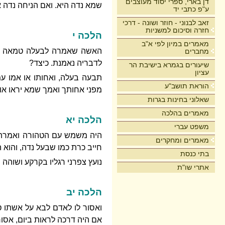
דן בארי, ספרי יסוד מעוצבים
שמא נדה היא. ואם הניחה נדה א
ע"פ כתבי יד
זאב לבנוני - חוזר ושונה - דרכי
חזרה וסיכום למשניות
הלכה י
מאמרים במיון לפי א"ב
האשה שאמרה לבעלה טמאה אני
מחברים
לדבריה נאמנת. כיצד?
שיעורים בגמרא בישיבת הר
עציון
תבעה בעלה, ואחותו או אמו ע
הוראת תושב"ע
מפני אחותך ואמך שמא יראו אותנו
שאלוני בחינות בגרות
מאמרים בהלכה
הלכה יא
משפט עברי
היה משמש עם הטהורה ואמרה לו 
מאמרים ומחקרים
חייב כרת כמו שבעל נדה, והוא 
בתי כנסת
נועץ צפרני רגליו בקרקע ושוהה
אתרי שו"ת
הלכה יב
ואסור לו לאדם לבא על אשתו
אם היה דרכה לראות ביום, אסו