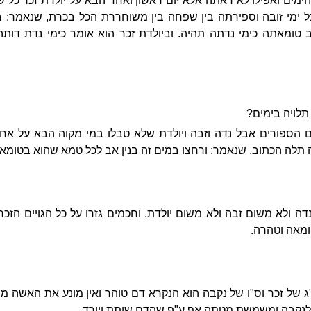
מים ואפילו לא ראתה אלא יום ראשון ואחד הבא על יולדת זכר כל ש
ל ימי זובה וספירתה בין שפחה בין משוחררת הכל בכרת, שנאמר: 
ב טומאתה כימי נדתה תהיה. וביולדת זכר הוא אומר כימי נדת דות
לויה בימים?
הספורים אבל נדה וזבה ויולדת שלא טבלו במי מקוה הבא על אח
 תלה הכתוב, שנאמר: ורחצו במים זה בנין אב לכל טמא שהוא בטומאת
נדה ולא משום זבה ולא משום יולדת. וחכמים גזרו על כל הגויים הזכר
טומאה וטהרה.
 של זכר וס"ו של נקבה הוא הנקרא דם טוהר ואין מונע את האשה 
לנקבה ומשמשת מטתה אף ע"פ שהדם שותת ויורד.