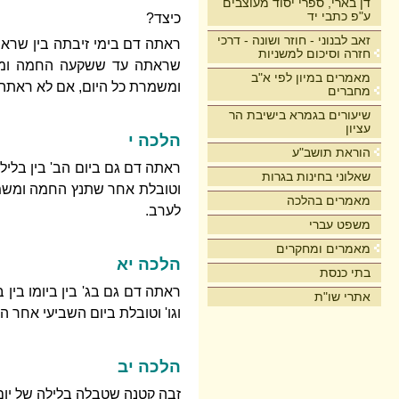
דן בארי, ספרי יסוד מעוצבים
ע"פ כתבי יד
כיצד?
זאב לבנוני - חוזר ושונה - דרכי
ראתה דם בימי זיבתה בין שראת
חזרה וסיכום למשניות
שראתה עד ששקעה החמה ומשמ
מאמרים במיון לפי א"ב
ומשמרת כל היום, אם לא ראתה כ
מחברים
שיעורים בגמרא בישיבת הר
עציון
הלכה י
הוראת תושב"ע
ראתה דם גם ביום הב' בין בליל
שאלוני בחינות בגרות
וטובלת אחר שתנץ החמה ומשמרת
מאמרים בהלכה
לערב.
משפט עברי
מאמרים ומחקרים
הלכה יא
בתי כנסת
ראתה דם גם בג' בין ביומו בין 
אתרי שו"ת
וגו' וטובלת ביום השביעי אחר ה
הלכה יב
זבה קטנה שטבלה בלילה של יום 