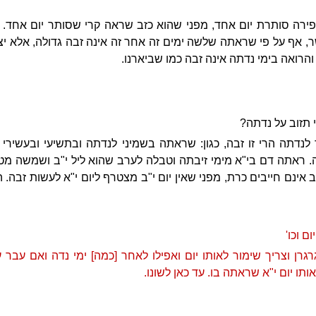
ירה סותרת יום אחד, מפני שהוא כזב שראה קרי שסותר יום אחד. 
 אף על פי שראתה שלשה ימים זה אחר זה אינה זבה גדולה, אלא יצ
רואה בימי נדתה אינה זבה כמו שביארנו.
 תזוב על נדתה?
תה הרי זו זבה, כגון: שראתה בשמיני לנדתה ובתשיעי ובעשירי ש
ה. ראתה דם בי"א מימי זיבתה וטבלה לערב שהוא ליל י"ב ושמשה מ
אינם חייבים כרת, מפני שאין יום י"ב מצטרף ליום י"א לעשות זבה. ה
ם וכו'
רגרן וצריך שימור לאותו יום ואפילו לאחר [כמה] ימי נדה ואם עבר 
תו יום י"א שראתה בו. עד כאן לשונו.