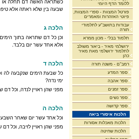
כשתראה האשה דם תחלה או כש
ללומד הדף היומי
שבעה בין שלא ראתה אלא טיפה 
פורטל המצוות - ספרי המצוות,
פיוטי האזהרות ומאמרים
עבודות בתושב"ע לתלמודי
הלכה ג
תורה
וכן כל דם שתראה בתוך הימים ש
תלמוד בבלי - מכון ממרא
אלא אחד עשר יום בלבד.
ירושלמי מאיר - ביאור משולב
לתלמוד ירושלמי מאת מאיר
כהן
הלכה ד
רמב"ם - משנה תורה
ספר המדע
כל שבעת הימים שנקבעה לה וסת
ימי נדה?
ספר אהבה
ספר זמנים
מפני שהן ראויין לנדה, וכל דם
ספר נשים
ספר קדושה
הלכה ה
הלכות איסורי ביאה
וכל אחד עשר יום שאחר השבעה הן
הלכות מאכלות אסורות
מפני שהן ראויין לזיבה, וכל דם
הלכות שחיטה