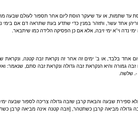
סת עד שתמות, או עד שיעקר הוסת ליום אחר תספור לעולם שבעה מת
יהן אחד עשר, ותזהר במנין כדי שתדע בעת שתראה דם אם בימי נד
מי נדה וי"א ימי זיבה, אלא אם כן הפסיקה הלידה כמו שיתבאר.
 אחד בלבד, או ב' ימים זה אחר זה נקראת זבה קטנה, ונקראת שומ
ו זבה גמורה והיא הנקראת זבה גדולה ונקראת זבה סתם, שנאמר: ואשה
-. שלשה.
 אלא ספירת שבעה והבאת קרבן שזבה גדולה צריכה לספור שבעה ימים 
ה גדולה מביאה קרבן כשתטהר, [וזבה קטנה אינה מביאה קרבן כשת