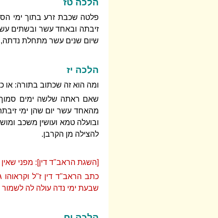
הלכה טז
פלטה שכבת זרע בתוך ימי הספ
זיבתה ובאחד עשר ובשתים עשר,
שיום שנים עשר מתחלת נדתה, וה
הלכה יז
ומה הוא זה שכתוב בתורה: או כי
שאם ראתה שלשה ימים סמוך לנד
מהאחד עשר יום שהן ימי זיבת
ובועלה טמא ועושין משכב ומושב 
להצילה מן הקרבן.
[השגת הראב"ד דין]: מפני שאין יו
כתב הראב"ד דין ז"ל וקראוהו ג
שבעת ימי נדה עולה לה לשמור או
הלכה יח