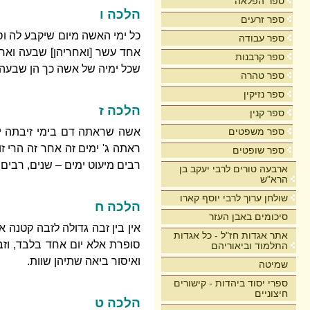
ספר הפלאה
הלכה ו
ספר זרעים
כל ימי האשה מיום שיקבע לה ו
ספר עבודה
אחד עשר [ואחריהן] שבעה ואחר
ספר קרבנות
שכל ימיה של אשה כך הן שבעה י
ספר טהרה
ספר נזיקין
הלכה ז
ספר קנין
ספר משפטים
אשה שראתה דם בימי זיבתה יום
ראתה ג' ימים זה אחר זה הרי ז
ספר שופטים
רבים מיעוט ימים – שנים, רבים 
ארבעה טורים לרבי יעקב בן
הרא"ש
שולחן ערוך לרבי יוסף קארו
הלכה ח
סיכומים באבן העזר
אין בין זבה גדולה לזבה קטנה
אתר אגדות חז"ל - כל אגדות
סופרת אלא יום אחד בלבד, וזב
התלמוד וביאוריהם
ואיסור ביאה שתיהן שוות.
שמיטה
ספרי יסוד ביהדות - קישורים
חיצוניים
הלכה ט