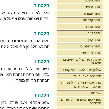
ספר הפלאה
הלכה ד
ספר זרעים
חלקו לאבר זה ואכלו מעט מעט,
ספר עבודה
וגידים ועצמות ואכלו אף על פי 
ספר קרבנות
ספר טהרה
הלכה ה
ספר נזיקין
ספר קנין
תלש אבר מן החי ונטרפה בנטיל
ספר משפטים
התולש חלב מן החי ואכלו לוקה
ספר שופטים
ארבעה טורים לרבי יעקב בן
הלכה ו
הרא"ש
בשר המדולדל בבהמה ואבר המדו
שולחן ערוך לרבי יוסף קארו
עליו, ואם מתה הבהמה רואין אות
סיכומים באבן העזר
הבהמה הרי זה מותר.
אתר אגדות חז"ל - כל אגדות
התלמוד וביאוריהם
שמיטה
הלכה ז
ספרי יסוד ביהדות - קישורים
שמט אבר או מעכו או דכו, כגון 
חיצוניים
מסריח ואעפ"כ אסור לאכלו, ממנ