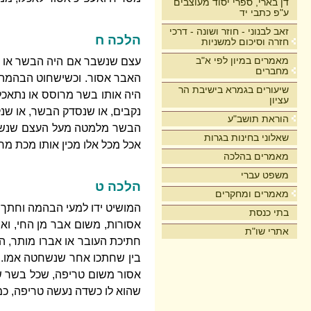
דן בארי, ספרי יסוד מעוצבים
ע"פ כתבי יד
זאב לבנוני - חוזר ושונה - דרכי
הלכה ח
חזרה וסיכום למשניות
מאמרים במיון לפי א"ב
עצם שנשבר אם היה הבשר או הע
מחברים
האבר אסור. וכשישחוט הבהמה 
שיעורים בגמרא בישיבת הר
היה אותו בשר מרוסס או נתאכל
עציון
נקבים, או שנסדק הבשר, או שנ
הוראת תושב"ע
הבשר מלמטה מעל העצם שנשבר 
שאלוני בחינות בגרות
אכל מכל אלו מכין אותו מכת מר
מאמרים בהלכה
משפט עברי
הלכה ט
מאמרים ומחקרים
המושיט ידו למעי הבהמה וחתך מ
בתי כנסת
אסורות, משום אבר מן החי, וא
אתרי שו"ת
חתיכת העובר או אברו מותר, הו
בין שחתכו אחר שנשחטה אמו. וא
אסור משום טריפה, שכל בשר ש
שהוא לו כשדה נעשה טריפה, כמו