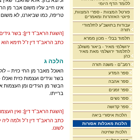
וכיוצא בהן. אלא שהאבר שאין ב
ללומד הדף היומי
אינו חייב עליו משום אבר מן ה
פורטל המצוות - ספרי המצוות,
טריפה, כמו שביארנו, לא משום 
פיוטי האזהרות ומאמרים
עבודות בתושב"ע לתלמודי
תורה
[השגת הראב"ד דין]: בשר גידים 
תלמוד בבלי - מכון ממרא
כתב הראב"ד דין ז"ל תימא הוא 
ירושלמי מאיר - ביאור משולב
לתלמוד ירושלמי מאת מאיר
כהן
הלכה ג
רמב"ם - משנה תורה
האוכל מאבר מן החי כזית – לוק
ספר המדע
בשר וגידים ועצמות כזית ואכלו
ספר אהבה
הבשר מן הגידים ומן העצמות אי
ספר זמנים
ברייתו.
ספר נשים
ספר קדושה
[השגת הראב"ד דין]: ואין העצמות
הלכות איסורי ביאה
כתב הראב"ד דין ז"ל ולמה ליה 
הלכות מאכלות אסורות
לשונו.
הלכות שחיטה