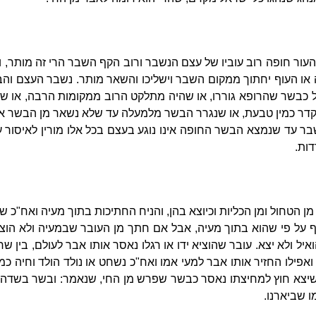
ור חופה רוב עוביו של עצם הנשבר ורוב הקף השבר הרי זה מותר, ו
או העוף יחתוך ממקום השבר וישליכו והשאר מותר. נשבר העצם והב
 כבשר שהרופא גוררו, או שהיה מתלקט הרוב ממקומות הרבה, או ש
קדר כמין טבעת, או שנגרר הבשר מלמעלה עד שלא נשאר מן הבשר א
עד שנמצא הבשר החופה אינו נוגע בעצם בכל אלו מורין לאיסור 
דות.
ן הטחול ומן הכליות וכיוצא בהן, והניח החתיכות בתוך מעיה ואח"כ 
ף על פי שהוא בתוך מעיה, אבל אם חתך מן העובר שבמעיה ולא הוצ
איל ולא יצא. עובר שהוציא ידו או רגלו נאסר אותו אבר לעולם, בין
פילו החזיר אותו אבר למעי אמו ואח"כ נשחט או נולד הולד וחיה כמ
יצא חוץ למחיצתו נאסר כבשר שפרש מן החי, שנאמר: ובשר בשדה ט
 שביארנו.