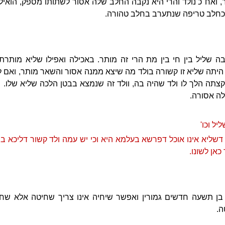
 ואח"כ נולד והרי היא נקבה החלב שלה אסור לשתותו מספק, הואיל 
 כחלב טריפה שנתערב בחלב טהורה.
שליל בין חי בין מת הרי זה מותר. באכילה ואפילו שליא מותרת
תה שליא זו קשורה בולד מה שיצא ממנה אסור והשאר מותר, ואם לא
תה הלך לו ולד שהיה בה, וולד זה שנמצא בבטן הלכה שליא שלו. ו
לה אסורה.
יל וכו'
 דשליא אינו אוכל דפרשא בעלמא היא וכי יש עמה ולד קשור דליכא ב
אן לשונו.
בן תשעה חדשים גמורין ואפשר שיחיה אינו צריך שחיטה אלא שח
ה.