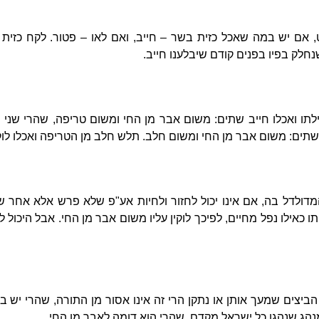
 אם יש במה שאכל כזית בשר – חייב, ואם לאו – פטור. לקח כזית
שנחלק בפיו בפנים קודם שיבלענו חייב.
תו ואכלו חייב שתים: משום אבר מן החי ומשום טריפה, שהרי שני הא
 שתים: משום אבר מן החי ומשום חלב. תלש חלב מן הטריפה ואכלו לו
לדל בה, אם אינו יכול לחזור ולחיות אע"פ שלא פרש אלא אחר שנ
ו כאילו נפל מחיים, לפיכך לוקין עליו משום אבר מן החי. אבל היכול 
הביצים שמעך אותן או נתקן הרי זה אינו אסור מן התורה, שהרי יש בו
הג שנהגו כל ישראל מקדם, שהרי הוא דומה לאבר מן החי.