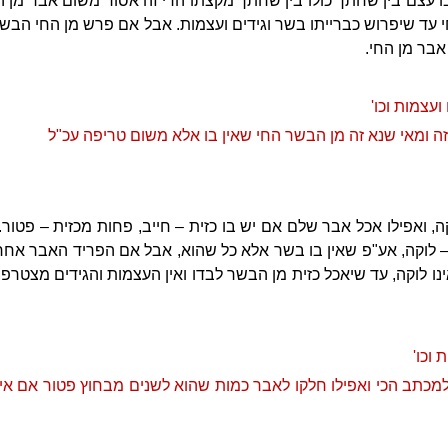
ו עצם בין שחתך כולו בין שחתך מקצתו הרי זה אסור משום אבר מן ה
חי עד שיפרוש כברייתו בשר וגידים ועצמות. אבל אם פרש מן החי הבש
אבר מן החי.
ועצמות וכו'
זה ומאי שנא זה מן הבשר החי שאין בו אלא משום טריפה עכ"ל
ה, ואפילו אכל אבר שלם אם יש בו כזית – חייב, פחות מכזית – פטור
 – לוקה, אע"פ שאין בו בשר אלא כל שהוא, אבל אם הפריד האבר אחר
נו לוקה, עד שיאכל כזית מן הבשר לבדו ואין העצמות והגידים מצטרפ
 וכו'
למכתב הכי ואפילו חלקו לאבר כמות שהוא לשנים מבחוץ פטור אם אין 