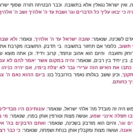
בה, ואין ישראל נגאלין אלא בתשובה. וכבר הבטיחה תורה שסוף יש
יה כי יבאו עליך כל הדברים וגו' ושבת עד ה' אלהיך ושב ה' אלהיך ו
דם לשכינה, שנאמר:
שובה ישראל עד ה' אלהיך,
ונאמר:
ולא שבתם
 תשוב,
כלומר אם תחזור בתשובה בי תדבק. התשובה מקרבת את ה
וחק ותועבה והיום הוא אהוב ונחמד, קרוב וידיד. וכן אתה מוצא
בין יחיד בין רבים, שנאמר:
והיה במקום אשר יאמר להם לא עמי
כתבו את האיש הזה ערירי גבר לא יצלח בימיו,
אם יהיה כניהו 
תקנך,
וכיון ששב בגלותו נאמר בזרובבל בנו:
ביום ההוא נאם ה' צב
ך כחותם.
 היה זה מובדל מה' אלהי ישראל, שנאמר:
עונותיכם היו מבדילים
בו תפלה אינני שמע,
ועושה מצות וטורפין אותן בפניו, שנאמר:
מי ב
ם וגו',
והיום הוא מודבק בשכינה, שנאמר:
ואתם הדבקים בה' א
 אענה.
ועושה מצות ומקבלין אותן בנחת ושמחה, שנאמר:
כי כבר רצ