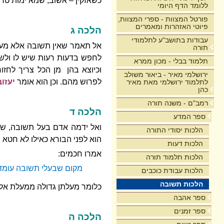
כשאזקין – אשוב, שמא ימות טר
ללומד הדף היומי
פורטל המצוות - ספרי המצוות,
פיוטי האזהרות ומאמרים
הלכה ג
עבודות בתושב"ע לתלמודי
אל תאמר שאין תשובה אלא מעבי
תורה
לחפש בדעות רעות שיש לו ולשו
תלמוד בבלי - מכון ממרא
וכיוצא בהן מן הכל צריך לחז
ירושלמי מאיר - ביאור משולב
לפרוש מהם. וכן הוא אומר
יעזו
לתלמוד ירושלמי מאת מאיר
כהן
רמב"ם - משנה תורה
הלכה ד
ספר המדע
ואל ידמה אדם בעל תשובה, שה
הלכות יסודי התורה
הוא לפני הבורא כאילו לא חטא
הלכות דעות
אמרו חכמים:
הלכות תלמוד תורה
מקום שבעלי תשובה עומדין א
הלכות עבודת כוכבים
הלכות תשובה
כלומר מעלתן גדולה ממעלת אלו
ספר אהבה
ספר זמנים
הלכה ה