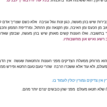
ם שיזקין. הוא ששלמה אמר בחכמתו:
בכל עת יהיו בגדיך לבנים.
רות שיש בהן מעשה, כגון זנות וגזל וגניבה אלא כשם שצריך אדם לש
ב מן הכעס ומן האיבה, ומן הקנאה ומן ההתול, ומרדיפת הממון והכב
ור בתשובה. ואלו העונות קשים מאותן שיש בהן מעשה, שבזמן שאד
ב רשע ואיש און מחשבותיו.
וא מרוחק ממעלת הצדיקים מפני העונות והחטאות שעשה אין הדבר
 מעולם, ולא עוד אלא ששכרו הרבה שהרי טעם טעם החטא ופירש ממנו 
ין צדיקים גמורין יכולין לעמוד בו.
 שלא חטאו מעולם מפני שהן כובשים יצרם יותר מהם.