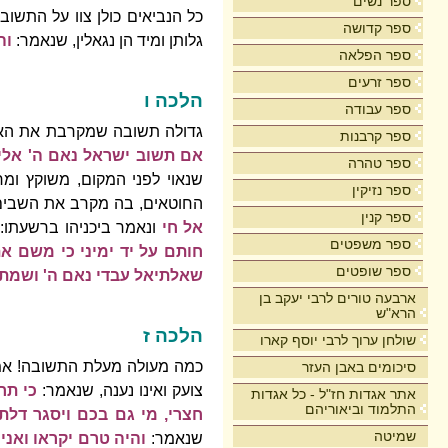
ספר נשים
כל הנביאים כולן צוו על התשו
ספר קדושה
גלותן ומיד הן נגאלין, שנאמר:
וה
ספר הפלאה
ספר זרעים
הלכה ו
ספר עבודה
גדולה תשובה שמקרבת את הא
ספר קרבנות
אם תשוב ישראל נאם ה' אלי
ספר טהרה
שנאוי לפני המקום, משוקץ ומר
ספר נזיקין
החוטאים, בה מקרב את השבים, 
ספר קנין
אל חי
ונאמר ביכניהו ברשעתו:
ספר משפטים
חותם על יד ימיני כי משם א
ספר שופטים
שאלתיאל עבדי נאם ה' ושמתי
ארבעה טורים לרבי יעקב בן
הרא"ש
הלכה ז
שולחן ערוך לרבי יוסף קארו
כמה מעולה מעלת התשובה! אמש
סיכומים באבן העזר
צועק ואינו נענה, שנאמר:
כי תר
אתר אגדות חז"ל - כל אגדות
התלמוד וביאוריהם
חצרי,
מי גם בכם ויסגר דלתי
שמיטה
שנאמר:
והיה טרם יקראו ואני