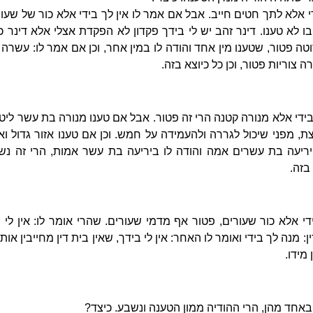
די אלא לתך חטים חייב. אבל אם אמר לו אין לך בידי אלא כור של שעו
 בו לא טענו. דינר זהב יש לי בידך פקדון לא הפקדת אצלי אלא דינ
 פטור, שטענו מין אחד והודה לו במין אחר, וכן אם אמר לו: עשרה 
וריות פטור, וכן כל כיוצא בזה.
 בידי אלא מנורה קטנה הרי זה פטור. אבל אם טענו מנורה בת עשר ליטר
, מפני שיכול לגררה ולהעמידה על חמש. וכן אם טענו אזור גדול ואמ
 יריעה בת עשרים אמה והודה לו ביריעה בת עשר אמות, הרי זה נש
בזה.
ידי אלא כור שעורים, פטור אף מדמי שעורים. שהרי אומר לו: אין לי 
מנה לך בידי ואומר לו האחר: אין לי בידך, שאין בית דין מחייבין אותו
מידו.
 באחד מהן, הרי ההודיה ממון הטענה ונשבע. כיצד?