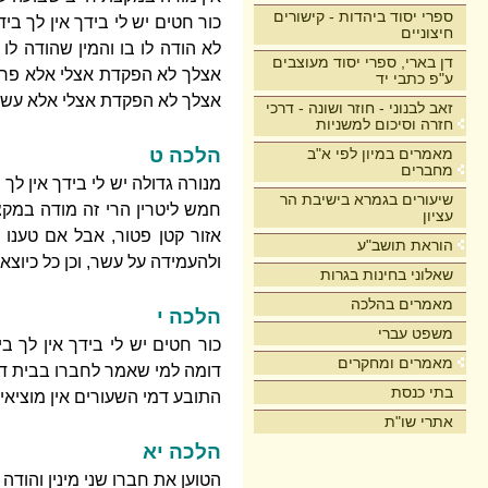
ספרי יסוד ביהדות - קישורים
כור חטים יש לי בידך אין לך בי
חיצוניים
לא הודה לו בו והמין שהודה לו
דן בארי, ספרי יסוד מעוצבים
אצלך לא הפקדת אצלי אלא פרוטה
ע"פ כתבי יד
אצלך לא הפקדת אצלי אלא עשרה צ
זאב לבנוני - חוזר ושונה - דרכי
חזרה וסיכום למשניות
הלכה ט
מאמרים במיון לפי א"ב
מחברים
מנורה גדולה יש לי בידך אין לך
שיעורים בגמרא בישיבת הר
חמש ליטרין הרי זה מודה במקצת
עציון
אזור קטן פטור, אבל אם טענו
הוראת תושב"ע
ולהעמידה על עשר, וכן כל כיוצא 
שאלוני בחינות בגרות
מאמרים בהלכה
הלכה י
משפט עברי
כור חטים יש לי בידך אין לך ב
מאמרים ומחקרים
דומה למי שאמר לחברו בבית דין: 
בתי כנסת
התובע דמי השעורים אין מוציאין 
אתרי שו"ת
הלכה יא
הטוען את חברו שני מינין והודה