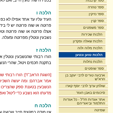
בכפירה שתי מעין חייב, ואם לאו
ספר קרבנות
ספר טהרה
הלכה ו
ספר נזיקין
העיד עליו עד אחד אפילו לא כפ
ספר קנין
פרוטה או שוה פרוטה יש לי בידך
ספר משפטים
אצלו פרוטה או שוה פרוטה וטען 
הלכות שכירות
נשבעין ונוטלין מפרוטה ומעלה.
הלכות שאלה ופקדון
הלכות מלוה ולוה
הלכה ז
הלכות טוען ונטען
הורו רבותי שהנשבעין ונוטלין 
הלכות נחלות
בתקנת חכמים ויטול, שהרי הנש
ספר שופטים
[השגת הראב"ד]: הורו רבותי שה
ארבעה טורים לרבי יעקב בן
הרא"ש
אמר אברהם: ומה יעשה השכיר ה
שולחן ערוך לרבי יוסף קארו
הנשבעין בטענת ספק שהצריכו ל
סיכומים באבן העזר
מדעתו הוא נשבע כדי ליטול ואפי
אתר אגדות חז"ל - כל אגדות
התלמוד וביאוריהם
הלכה ח
שמיטה
אין מודה במקצת חייב שבועה עד