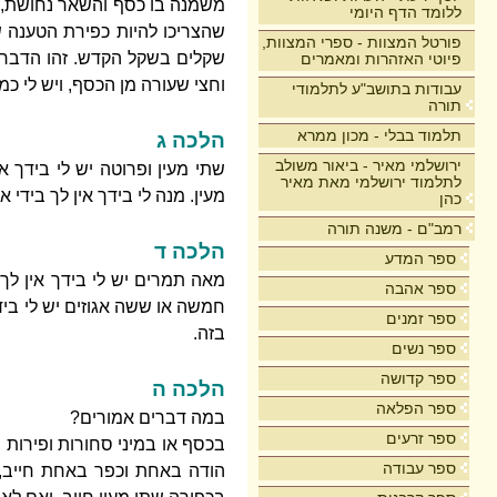
משמנה בו כסף והשאר נחושת, כמ
ללומד הדף היומי
שהצריכו להיות כפירת הטענה ש
פורטל המצוות - ספרי המצוות,
שקלים בשקל הקדש. זהו הדבר 
פיוטי האזהרות ומאמרים
וחצי שעורה מן הכסף, ויש לי כ
עבודות בתושב"ע לתלמודי
תורה
תלמוד בבלי - מכון ממרא
הלכה ג
ירושלמי מאיר - ביאור משולב
שתי מעין ופרוטה יש לי בידך א
לתלמוד ירושלמי מאת מאיר
מעין. מנה לי בידך אין לך בידי
כהן
רמב"ם - משנה תורה
הלכה ד
ספר המדע
מאה תמרים יש לי בידך אין לך 
ספר אהבה
חמשה או ששה אגוזים יש לי בידך
ספר זמנים
בזה.
ספר נשים
ספר קדושה
הלכה ה
ספר הפלאה
במה דברים אמורים?
ספר זרעים
בכסף או במיני סחורות ופירות ו
ספר עבודה
הודה באחת וכפר באחת חייב, 