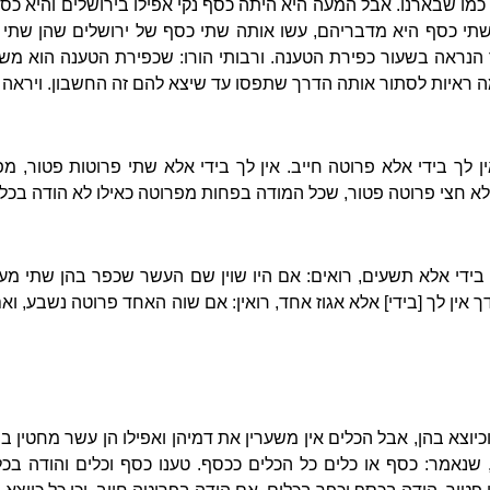
ו שבארנו. אבל המעה היא היתה כסף נקי אפילו בירושלים והיא כסף 
תי כסף היא מדבריהם, עשו אותה שתי כסף של ירושלים שהן שתי מ
הנראה בשעור כפירת הטענה. ורבותי הורו: שכפירת הטענה הוא מ
מה ראיות לסתור אותה הדרך שתפסו עד שיצא להם זה החשבון. ויראה ל
ין לך בידי אלא פרוטה חייב. אין לך בידי אלא שתי פרוטות פטור, 
 אלא חצי פרוטה פטור, שכל המודה בפחות מפרוטה כאילו לא הודה בכלו
בידי אלא תשעים, רואים: אם היו שוין שם העשר שכפר בהן שתי מעין
 אין לך [בידי] אלא אגוז אחד, רואין: אם שוה האחד פרוטה נשבע, ואם 
כיוצא בהן, אבל הכלים אין משערין את דמיהן ואפילו הן עשר מחטין ב
שנאמר: כסף או כלים כל הכלים ככסף. טענו כסף וכלים והודה בכל