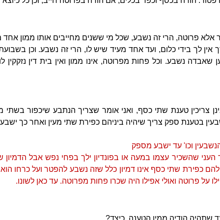
 פטור. הודה בכסף וכפר בכלים, אם הודה בפרוטה חייב, וכן כל כיוצא ב
ר אלא פרוטה, הרי זה נשבע, שכל מי ששנים מחייבים אותו ממון אחד מ
 אין לך בידי כלום, ועד אחד מעיד שיש לו, הרי זה נשבע. וכן בשבוע
שאבדה נשבע. וכל פחות מפרוטה, אינו ממון ואין בית דין נזקקין לו. ו
אינן צריכין טענת שתי כסף, ואני אומר שצריך הנתבע שיכפור בשתי 
בעין בטענת ספק צריך שיהיה ביניהם כפירת שתי מעין ואחר כך ישבע
נשבעין וכו' עד ישבע מספק
עני שהשכיר עצמו במעה או בפונדיון ילך בפחי נפש אבל הדמיון 
הם כפירת שתי כסף אינו דמיון כלל שזה נשבע להפטר ועל כרחו הוא 
לו על פרוטה ואולי אפילו היה שכרו פחות מפרוטה. עד כאן לשונו.
 שתהיה הודיה ממין הטענה. כיצד?