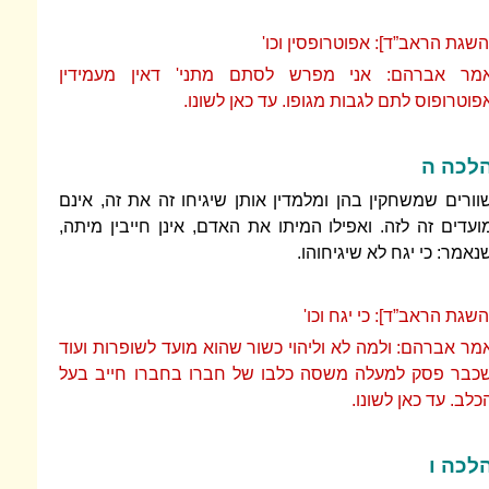
השגת הראב”ד]: אפוטרופסין וכו'
מר אברהם: אני מפרש לסתם מתני' דאין מעמידין
פוטרופוס לתם לגבות מגופו. עד כאן לשונו.
לכה ה
וורים שמשחקין בהן ומלמדין אותן שיגיחו זה את זה, אינם
ועדים זה לזה. ואפילו המיתו את האדם, אינן חייבין מיתה,
נאמר: כי יגח לא שיגיחוהו.
השגת הראב”ד]: כי יגח וכו'
מר אברהם: ולמה לא וליהוי כשור שהוא מועד לשופרות ועוד
כבר פסק למעלה משסה כלבו של חברו בחברו חייב בעל
כלב. עד כאן לשונו.
לכה ו