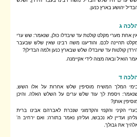
שש ערים היו שלש הבדיל משה רבינו בעבר הירדן, ושלש
בדיל יהושע בארץ כנען.
לכה ג
ין אחת מערי מקלט קולטת עד שיבדלו כולן, שנאמר: שש ערי
קלט תהיינה לכם. והודיענו משה רבינו שאין שלש שבעבר
ירדן קולטות עד שיובדלו שלש שבארץ כנען ולמה הבדילן?
מר הואיל ובאה מצוה לידי אקיימנה.
לכה ד
ימי המלך המשיח מוסיפין שלש אחרות על אלו השש,
נאמר: ויספת לך עוד שלש ערים על השלש האלה. והיכן
וסיפין אותן?
ערי הקיני והקנזי והקדמוני שנכרת לאברהם אבינו ברית
ליהן ועדיין לא נכבשו, ועליהן נאמר בתורה: ואם ירחיב ה'
להיך את גבולך.