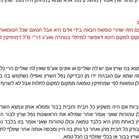
ן טהור ואין אומרין מהעליון נפל אלא שמא בתחתון היה מפני שהן כל
ם הזה שהרי טומאה הבאה בידי אדם היא אבל הטעם שכל הטומאות
ום למקום היכא דאפשר למיתלי בטהרה ואע"ג דר"י ס"ל דמחזיקין 
 בה שרץ אם יש לה שוליים או אזנים אע"פ שאין לה שוליים הרי 
סה שמא עם הגבהת ידו מן הבדיקה נפל השרץ ואפילו נשתמש בה בטה
לן טמאות לפי שמחזיקין טומאה ממקום למקום לתלות אבל לא לשרוף.
ביות אם היה משקיע כל חבית וחבית בבור וממלא אותן ונמצא השרץ
 טהורות שאני אומר אחר שמילא את הראשונות נפל שרץ לבור היה 
 באחת מהן היא בלבד טמאה וכולן טהורות שאני אומר בזו בלבד נפ
בודק כל חבית מהן ואחר כך נותן בה היין ומכסה אותה אחר שזולף ל
שרץ בבור או בכלי שזולף בו הכל טמא.