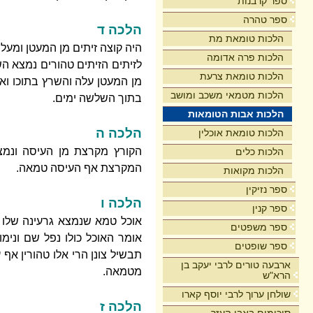
ספר קרבנות
ספר טהרה
הלכה ד
הלכות טומאת מת
היה קוצה זיתים מן המעטן ומעל
הלכות פרה אדומה
לזיתים הזיתים טהורים נמצא ה
הלכות טומאת צרעת
מן המעטן עלה והשרץ בתוכו וא
הלכות מטמאי משכב ומושב
בתוך השלשה ימים.
הלכות אבות הטומאות
הלכה ה
הלכות טומאת אוכלין
הקורץ מקרצת מן העיסה ונ
הלכות כלים
המקרצת אף העיסה טמאה.
הלכות מקואות
ספר נזיקין
הלכה ו
ספר קנין
אוכל טמא שנמצא גרעינה שלו 
ספר משפטים
אומר האוכל כולו נפל שם וני
ספר שופטים
תבשיל צונן הרי אלו טהורין א
ארבעה טורים לרבי יעקב בן
מטמאה.
הרא"ש
שולחן ערוך לרבי יוסף קארו
הלכה ז