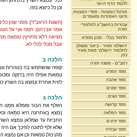
לכלי ונמצא השרץ בתחתון העליו
ללומד הדף היומי
וכן כל כיוצא בזה.
פורטל המצוות - ספרי המצוות,
פיוטי האזהרות ומאמרים
[השגת הראב”ד]: מפני שהן כלים
עבודות בתושב"ע לתלמודי
תורה
אמר אברהם: תמה אני על הטע
מציאה דלא מחזיקין טומאה ממק
תלמוד בבלי - מכון ממרא
אבל מכלי לכלי לא.
ירושלמי מאיר - ביאור משולב
לתלמוד ירושלמי מאת מאיר
כהן
הלכה ב
רמב"ם - משנה תורה
קופה שנשתמש בה בטהרות ונמצא
ספר המדע
טמאות אפילו היה בדוקה ומכו
ספר אהבה
לזוית אחרת ונמצא בה השרץ כו
ספר זמנים
ספר נשים
הלכה ג
ספר קדושה
הזולף את הבור וממלא ממנו ח
ספר הפלאה
נמצא באחרונה היא טמאה וכולן
החביות עד שמלאן ונמצא השרץ
ספר זרעים
שלא זלף לתוכה לפיכך אם היה 
ספר עבודה
מהן כולן טמאות וכן אם נמצא ה