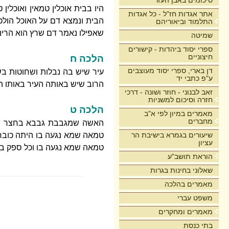
סיכומים באבן העזר
היו בבית אוכלין טמאין ואוכלי
אתר אגדות חז"ל - כל אגדות
הבית ונמצא דם על האוכל הול
התלמוד וביאוריהם
שאפילו נאמר דם שרץ הוא הריני
שמיטה
ספרי יסוד ביהדות - קישורים
חיצוניים
הלכה ח
דן בארי, ספרי יסוד מעוצבים
עיר שיש בה נבלות ושחוטות ב
ע"פ כתבי יד
הרוב שיש באותה העיר באותו ה
זאב לבנוני - חוזר ושונה - דרכי
חזרה וסיכום למשניות
הלכה ט
מאמרים במיון לפי א"ב
מחברים
האשה שמגבבת גבבא בחצר ונמ
שיעורים בגמרא בישיבת הר
טמאה שמא נגעה בו היתה כוברת
עציון
טמאה שמא נגעה בו וכל ספק בר
הוראת תושב"ע
שאלוני בחינות בגרות
מאמרים בהלכה
משפט עברי
מאמרים ומחקרים
בתי כנסת