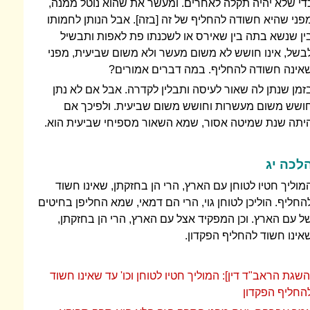
די שלא יהיה תקלה לאחרים. ומעשר את שהוא נוטל ממנה,
פני שהיא חשודה להחליף של זה [בזה]. אבל הנותן לחמותו
ין שנשא בתה בין שאירס או לשכנתו פת לאפות ותבשיל
בשל, אינו חושש לא משום מעשר ולא משום שביעית, מפני
אינה חשודה להחליף. במה דברים אמורים?
זמן שנתן לה שאור לעיסה ותבלין לקדרה. אבל אם לא נתן
ושש משום מעשרות וחושש משום שביעית. ולפיכך אם
יתה שנת שמיטה אסור, שמא השאור מספיחי שביעית הוא.
לכה יג
מוליך חטיו לטוחן עם הארץ, הרי הן בחזקתן, שאינו חשוד
החליף. הוליכן לטוחן גוי, הרי הם דמאי, שמא החליפן בחיטים
ל עם הארץ. וכן המפקיד אצל עם הארץ, הרי הן בחזקתן,
אינו חשוד להחליף הפקדון.
השגת הראב"ד דין]: המוליך חטיו לטוחן וכו' עד שאינו חשוד
החליף הפקדון