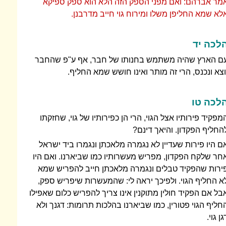
מר אברהם: ואם מפני הספק הזה הלא הוא ספק ספיקא
לא שמא החליפן משלו ומירוח גוי חייב מדרבנן.
לכה יד
ם הארץ שהיה משתמש בחנותו של חבר, אף ע"פ שהחבר
וצא ונכנס, הרי זה מותר ואינו חושש שמא החליף.
לכה טו
מפקיד פירותיו אצל הגוי, הרי הן כפירותיו של גוי, שחזקתו
החליף הפקדון. והיאך דינם?
ם היו פירות שעדיין לא נגמרה מלאכתן ונגמרו ביד ישראל
חר שלקח הפקדון, מפריש מעשרותיו כמו שביארנו. ואם היו
ירות שהפקיד טבלים ונגמרה מלאכתן חייב להפריש שמא
א החליף הגוי. ולפיכך יראה לי: שהמעשרות שיפריש ספק,
בל אם הפקיד חולין מתוקנין אינו צריך להפריש כלום שאפילו
חליף הגוי פטורין, כמו שביארנו בהלכות תרומות: דגנך ולא
גן גוי.