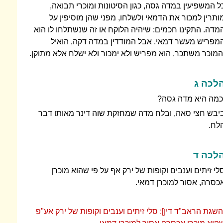
ל המשפיעין במדה גסה, כגון הסיטונות ומוכרי תבואה,
ותרין למכור את הדמאי ולשלחו, מפני שהן מוסיפין על
מדה. התקינו חכמים: שיהיה הלוקח או זה שנשתלחו לו הוא
מפריש מעשר דמאי. אבל המודדין במדה דקה, הואיל
המוכר משתכר, הוא מפריש ולא ימכור ולא ישלח אלא מתוקן.
לכה ג
כמה היא מדה גסה?
יבש חצי סאה, ובלח מדה שמחזקת שוה דינר מאותו דבר
לח.
לכה ד
לי זיתים וענבים וקופות של ירק אף על פי שהוא מוכרן
כסרה, אסור למוכרן דמאי.
השגת הראב"ד דין]: סלי זיתים וענבים וקופות של ירק אע"פ