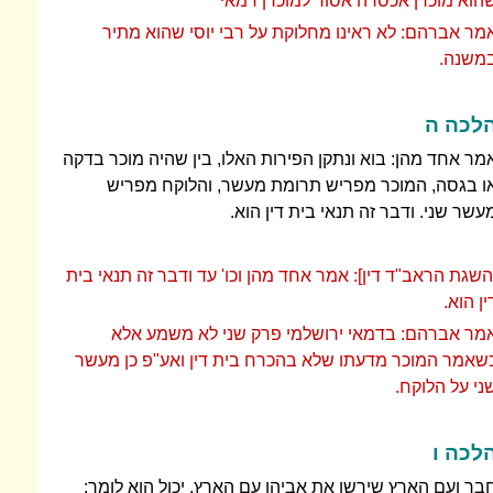
הוא מוכרן אכסרה אסור למוכרן דמאי
מר אברהם: לא ראינו מחלוקת על רבי יוסי שהוא מתיר
משנה.
לכה ה
מר אחד מהן: בוא ונתקן הפירות האלו, בין שהיה מוכר בדקה
ו בגסה, המוכר מפריש תרומת מעשר, והלוקח מפריש
עשר שני. ודבר זה תנאי בית דין הוא.
השגת הראב"ד דין]: אמר אחד מהן וכו' עד ודבר זה תנאי בית
ין הוא.
מר אברהם: בדמאי ירושלמי פרק שני לא משמע אלא
שאמר המוכר מדעתו שלא בהכרח בית דין ואע"פ כן מעשר
ני על הלוקח.
לכה ו
בר ועם הארץ שירשו את אביהן עם הארץ, יכול הוא לומר: