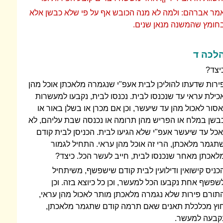
מר אברהם: ולמה לא מנה הכובש אף על פי שלא כבשן אלא
חומץ שהמשנה מנאן שנים.
לכה ד
יצד?
ירות שדעתו להוליכן לבית אעפ"י שנגמרה מלאכתן אוכל מהן
כילת עראי עד שנכנסו לבית. נכנסו לבית, נקבעו למעשרות
אסור לאכול מהן עד שיעשר, וכן אם מכרן או בשלן באור או
בשן במלח או הפריש מהן תרומה או נכנסה שבת עליהם, לא
אכל עד שיעשר אעפ"י שלא הגיעו לבית. הכניסן לבית קודם
תגמר מלאכתן, הרי זה אוכל מהן עראי. התחיל לגמור
לאכתן מאחר שנכנסו לבית, חייב לעשר הכל. כיצד?
כניס קישואין ודילועין לבית קודם שישפשף, משיתחיל
שפשף אחת נקבעו הכל למעשר, וכן כל כיוצא בזה. וכן
תורם פירות שלא נגמרה מלאכתן מותר לאכול מהן עראי,
וץ מכלכלת תאנים שאם תרמה קודם שתגמר מלאכתן,
קבעה למעשר.