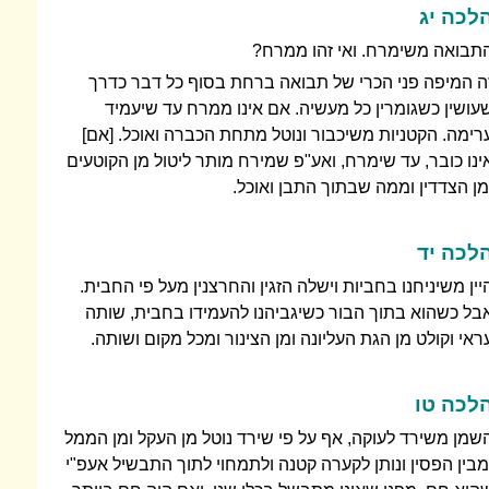
לכה יג
תבואה משימרח. ואי זהו ממרח?
ה המיפה פני הכרי של תבואה ברחת בסוף כל דבר כדרך
עושין כשגומרין כל מעשיה. אם אינו ממרח עד שיעמיד
רימה. הקטניות משיכבור ונוטל מתחת הכברה ואוכל. [אם]
ינו כובר, עד שימרח, ואע"פ שמירח מותר ליטול מן הקוטעים
מן הצדדין וממה שבתוך התבן ואוכל.
לכה יד
יין משיניחנו בחביות וישלה הזגין והחרצנין מעל פי החבית.
בל כשהוא בתוך הבור כשיגביהנו להעמידו בחבית, שותה
ראי וקולט מן הגת העליונה ומן הצינור ומכל מקום ושותה.
לכה טו
שמן משירד לעוקה, אף על פי שירד נוטל מן העקל ומן הממל
מבין הפסין ונותן לקערה קטנה ולתמחוי לתוך התבשיל אעפ"י