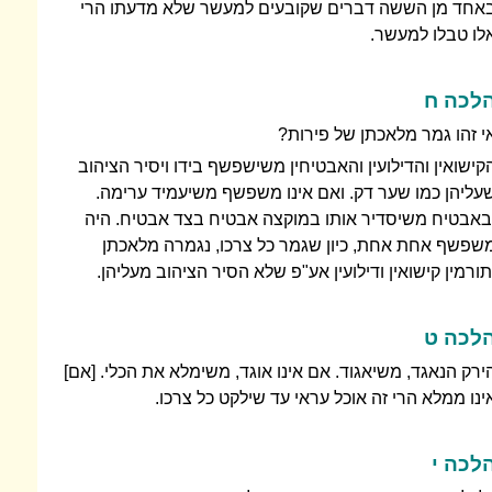
אחד מן הששה דברים שקובעים למעשר שלא מדעתו הרי
לו טבלו למעשר.
לכה ח
י זהו גמר מלאכתן של פירות?
קישואין והדילועין והאבטיחין משישפשף בידו ויסיר הציהוב
עליהן כמו שער דק. ואם אינו משפשף משיעמיד ערימה.
באבטיח משיסדיר אותו במוקצה אבטיח בצד אבטיח. היה
שפשף אחת אחת, כיון שגמר כל צרכו, נגמרה מלאכתן
תורמין קישואין ודילועין אע"פ שלא הסיר הציהוב מעליהן.
לכה ט
ירק הנאגד, משיאגוד. אם אינו אוגד, משימלא את הכלי. [אם]
ינו ממלא הרי זה אוכל עראי עד שילקט כל צרכו.
לכה י