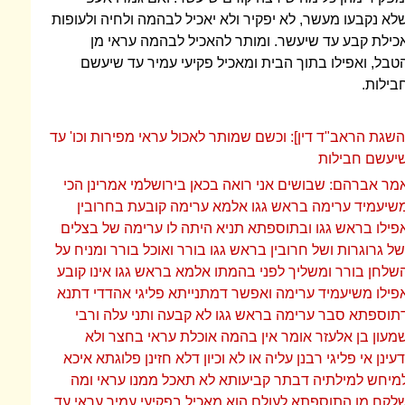
לא נקבעו מעשר, לא יפקיר ולא יאכיל לבהמה ולחיה ולעופות
כילת קבע עד שיעשר. ומותר להאכיל לבהמה עראי מן
טבל, ואפילו בתוך הבית ומאכיל פקיעי עמיר עד שיעשם
בילות.
השגת הראב"ד דין]: וכשם שמותר לאכול עראי מפירות וכו' עד
יעשם חבילות
מר אברהם: שבושים אני רואה בכאן בירושלמי אמרינן הכי
שיעמיד ערימה בראש גגו אלמא ערימה קובעת בחרובין
פילו בראש גגו ובתוספתא תניא היתה לו ערימה של בצלים
של גרוגרות ושל חרובין בראש גגו בורר ואוכל בורר ומניח על
שלחן בורר ומשליך לפני בהמתו אלמא בראש גגו אינו קובע
פילו משיעמיד ערימה ואפשר דמתנייתא פליגי אהדדי דתנא
תוספתא סבר ערימה בראש גגו לא קבעה ותני עלה ורבי
מעון בן אלעזר אומר אין בהמה אוכלת עראי בחצר ולא
דעינן אי פליגי רבנן עליה או לא וכיון דלא חזינן פלוגתא איכא
מיחש למילתיה דבתר קביעותא לא תאכל ממנו עראי ומה
לקח מן התוספתא לעולם הוא מאכיל בפקיעי עמיר עראי עד