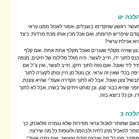
לכה יט
עשר ראשון שהקדימו בשבלים, אסור לאכול ממנו עראי
ודם שיפריש תרומתו. ואם אכל מכין אותו מכת מרדות. כיצד
יא אכילת עראי?
גון שהיה מקלף שעורים ואוכל מקלף אחת אחת. ואם קלף
כנס לתוך ידו, חייב לעשר. היה מולל מלילות של חיטים, מנפה
יד ליד ואוכל. ואם נפה לתוך חיקו, חייב לעשר, ואין צ"ל אם
יפה בכלי שאין זה עראי. וכן נוטל מן היין ונותן לקערה לתוך
בשיל צונן ואוכל. אבל לא לתוך הקדרה אעפ"י שהיא צוננת,
פני שהיא כבור קטן. וכן סוחט זיתים על בשרו, אבל לא לתוך
דו, וכן כל כיוצא בזה.
לכה כ
כשם שמותר לאכול עראי מפירות שלא נגמרה מלאכתן, כך
ותר להאכיל מהן לחיה ולבהמה ולעופות כל מה שירצה
מפקיר מהן כל מה שירצה קודם שיעשר. ואם גמרו אעפ"י