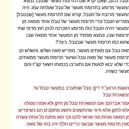
טבל כלום, שאם יקרא שם לתרומת מעשר שנטבל נמצא
מעשר מדומע בתרומת מעשר של טבל שעלתה עמו. היה
מעשר מרובה על הטבל, קורא שם לתרומת מעשר [שבטבל]
מפריש הטבל וכדי תרומת מעשר של טבלו אחד ממאה מן
מעשר ויהיה הטבל כולו מדומע וימכרנה לכהן חוץ מדמי שתי
רומות שבו, ונמצא מפסיד מן המעשר אחד ממאה שבו
הוא כמו תרומת מעשר שבטבל. כיצד?
אה טבל עם מאתים מעשר, מפריש מאה ושלש. והשלש הן:
רומת מעשר של מאה טבל ושיעור תרומת מעשר ממאתים,
די שלא יבוא לטעות אם נתערבו בכמותו וישאר קצ"ז והם
עשר כשהיו.
השגת הראב"ד דין]: טבל שנתערב במעשר טבול עד
נשארות טבל
מר אברהם: אם הנשארות טבל מן תיקן ולא אמרו נוטלה
לא לתקן אלא ודאי שהתשעים ותשע מתוקנים הם כשיפריש
ן המאה ואחת מה שראוי להם וכך הוא מתנה כל אחת עשרה
אין תרומת מעשר שבשני כריים הללו יהיו בזה של מאה