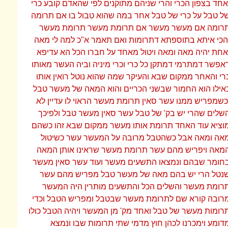
אחד בצפון הכרי והרי שניהם מתוקנים לפי שהאדם קובע כרי
ל טבל על כרי של טבל אחר במה שהוא טבול בו אם תרומה
רומה אם מעשר מעשר אם תרומת מעשר תרומת מעשר
הכי איתא בתוספתא דתרומות ואם תאמר א"כ למה לי מאה
אחת יהיה מאה ומאה ויטול מאחד על חברו הכל הא עדיפא
אפשר דמתרמי דמתקן כל כרי וכרי מיניה וביה העשר מאותו
רי והאחר ממקום שבא והעיקר שמה שהוא נוטל רואין אותו
אילו הוא החמור שבשני הכריים והוא המאה של מעשר טבל
כשמפריש ממנו עשר סאין תרומת מעשר הראוי לו עדיין לא
שלים שהרי יש בק' של טבל עשר סאין מעשר טבל ולפיכך
וציא עוד האחד תרומת אותו מעשר ממקום שבא זהו כשהם
אה ומאה אבל כשהטבל מרובה על המעשר עשר כשיטול
מאה ויפריש מהם עשר תרומת מעשר שראינו אותן המאה
חומר שבהם ונמצאו התשעים מעשר ועוד עשר סאין מעשר
נטל הרי יש בהם מאה של מעשר טבל מפריש מהם עשר
רומת מעשר והשלים הכל והתשעים מותרין היה המעשר
רובה קורא שם לתרומת מעשר שבטבל ומפריש הטבל וכדי
רומות מעשר של טבל ואחד מק' מן המעשר ויהיה הטבל כולו
דומע וימכרנו לכהן חוץ מדמי שתי תרומות שבו ונמצא