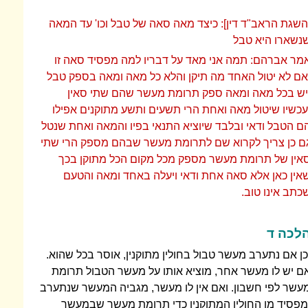
השגת הראב"ד דין]: כיצד מאה סאה של טבל וכו' עד המאה
נשארו היא טבל
מר אברהם: תמה אני מאד על דבריו למה מפסיד סאה זו
אם לא יטול האחד מה תיקן והלא כל מאה ומאה בספק טבל
יש בכל מאה ומאה ספק תרומת מעשר שהם שתי סאין
עכשיו שיטול מאה ואחת הרי תשעים ותשע מתוקנים אפילו
ם הטבל ודאי ובלבד שיוציא התנאי בפיו והמאה ואחת שנטל
ם כן צריך לקרוא שם לתרומת מעשר שבהם מספק הרי שתי
אין של תרומת מעשר מספק מכל מקום הכל מתוקן בכך
אין כאן אלא סאה אחת ודאי ויעלה באחד ומאה והטעם
כתב אינו טוב.
לכה ד
כן אם נתערב מעשר טבול בחולין מתוקנין, אוסר בכל שהוא.
ם יש לו מעשר אחר, מוציא אותו על מעשר הטבול תרומת
עשר לפי חשבון. ואם אין לו מעשר, מגביה המעשר שנתערב
מפסיד מן החולין המתוקנין כדי תרומת מעשר שבמעשר