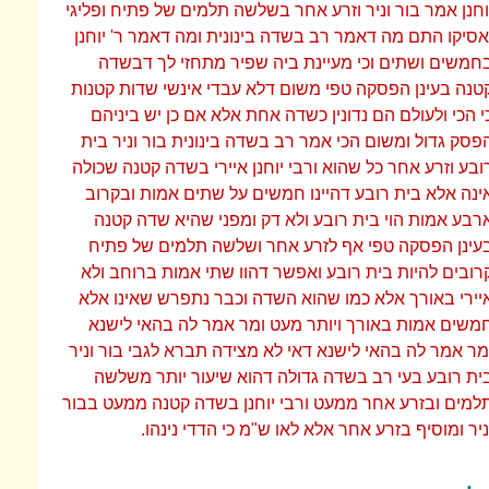
וחנן אמר בור וניר וזרע אחר בשלשה תלמים של פתיח ופליגי
אסיקו התם מה דאמר רב בשדה בינונית ומה דאמר ר' יוחנן
חמשים ושתים וכי מעיינת ביה שפיר מתחזי לך דבשדה
טנה בעינן הפסקה טפי משום דלא עבדי אינשי שדות קטנות
י הכי ולעולם הם נדונין כשדה אחת אלא אם כן יש ביניהם
פסק גדול ומשום הכי אמר רב בשדה בינונית בור וניר בית
ובע וזרע אחר כל שהוא ורבי יוחנן איירי בשדה קטנה שכולה
ינה אלא בית רובע דהיינו חמשים על שתים אמות ובקרוב
רבע אמות הוי בית רובע ולא דק ומפני שהיא שדה קטנה
עינן הפסקה טפי אף לזרע אחר ושלשה תלמים של פתיח
רובים להיות בית רובע ואפשר דהוו שתי אמות ברוחב ולא
יירי באורך אלא כמו שהוא השדה וכבר נתפרש שאינו אלא
משים אמות באורך ויותר מעט ומר אמר לה בהאי לישנא
מר אמר לה בהאי לישנא דאי לא מצידה תברא לגבי בור וניר
ית רובע בעי רב בשדה גדולה דהוא שיעור יותר משלשה
למים ובזרע אחר ממעט ורבי יוחנן בשדה קטנה ממעט בבור
ניר ומוסיף בזרע אחר אלא לאו ש"מ כי הדדי נינהו.