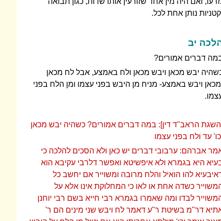
זרעו, ואם היה מין אחד שזורעין אותו שדות, כגון תבואה
קטניות נותן אחת לכל.
לכה יב
מה דברים אמורים?
שהיה יבש מכאן ויבש מכאן ולח באמצע, אבל לח מכאן
מכאן ויבש באמצע- מניח מן היבש בפני עצמו ומן הלח בפני
צמו.
השגת הראב"ד דין]: במה דברים אמורים? כשהיה יבש מכאן
כו' עד ולח בפני עצמו
מר אברהם: ערבובי דברים יש כאן ולא הסכים להלכה כי
עיא היא בגמרא ולא איפשיטא ואפשר דלרבי עקיבא הוא
איבעיא להו הואיל והלח מרובה ומשוייר אם יחשב כל
משוייר כשדה אחת או לאו כי המחלוקת אינו אלא על
משוייר לבדו ומה שאמרו בגמרא רבי חייא בשם רבי יוחנן
תיא דר"מ בשיטת ר"ע דאמר לח ויבש שני מינים הם ר'