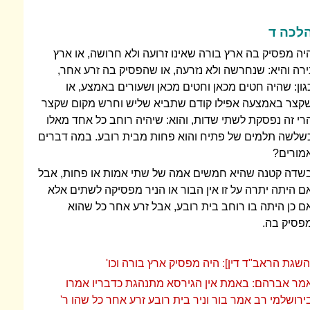
לכה ד
יה מפסיק בה ארץ בורה שאינו זרועה ולא חרושה, או ארץ
ירה והיא: שנחרשה ולא נזרעה, או שהפסיק בה זרע אחר,
גון: שהיה חטים מכאן וחטים מכאן ושעורים באמצע, או
קצר באמצעה אפילו קודם שתביא שליש וחרש מקום שקצר
רי זה נפסקת לשתי שדות, והוא: שיהיה רוחב כל אחד מאלו
שלשה תלמים של פתיח והוא פחות מבית רובע. במה דברים
מורים?
שדה קטנה שהיא חמשים אמה של שתי אמות או פחות, אבל
ם היתה יתרה על זו אין הבור או הניר מפסיקה לשתים אלא
ם כן היתה בו רוחב בית רובע, אבל זרע אחר כל שהוא
פסיק בה.
השגת הראב"ד דין]: היה מפסיק ארץ בורה וכו'
מר אברהם: באמת אין הגירסא מתנהגת כדבריו אמרו
ירושלמי רב אמר בור וניר בית רובע זרע אחר כל שהו ר'