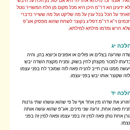
איר אומר וכו' מילתא אחריתי היא אם יטול מן הלח על היבש
לא ידעינן הא דר"מ היכן היא מכל מקום מן הלח המשוייר נוטל
אחד על הכל בכל ענין על מה שליקט ועל מה ששייר כדברי
כמים וי"א דר"מ דפליג בקוצר לשחת שהוא מפסיק אע"פ
לא חרש ומדמו מילתא למילתא.
לכה יג
דה שזרעה בצלים או פולים או אפונים וכיוצא בהן, והיה
דעתו למכור מקצתן לחין בשוק, ומניח מקצת השדה יבש
יעשה ממנו גורן חייב להניח פאה לזה שמוכר לח בפני עצמו
לזה שקוצר אותו יבש בפני עצמו.
לכה יד
זורע את שדהו מין אחד אף על פי שהוא עושהו שתי גרנות
ניח פאה אחת, זרעה שני מינים, אע"פ שהוא עושה אותה
ורן אחת נותן פאה למין זה בפני עצמו ופאה למין זה בפני
צמו.