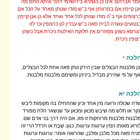
מר אברהם: אינו כן בגמרא בירושלמי דהכי איתא התם מה
נן קיימין אם במרווחין אף ב"ש מודו שנותן מאחד על הכל אם
רצופים אף ב"ה מודו שנותן לכל אחד ואחד אלא כן אנן קיימין
נטועים עשרה לבית סאה ב"ש עבדין לון כרצופין וכו' לזו
גרסא כשהן מפוזרים אין חלוקת האילנות ניכרת אבל כשהן
צופין ניכרת.
לכה י
כן מלבנות הבצלים שבין הירק נותן פאה אחת לכל הבצלים,
אף על פי שהירק מבדיל ביניהן ומשימם מלבנות מלבנות.
לכה יא
דה שכולה זרועה מין אחד וכיון שהתחילו בה מקומות ליבש
קר או תלש מה שיבש מכאן ומכאן עד שנשאר הלח מפורד
לבנות מלבנות מרוחקות זו מזו, אם היה דרך בני אדם שם
זרוע מאותו המין ערוגות ערוגות, כגון: שֶׁבֶת או חרדל הרי זה
ניח פאה מכל מלבן ומלבן, שהרואה אומר: ערוגות ערוגות