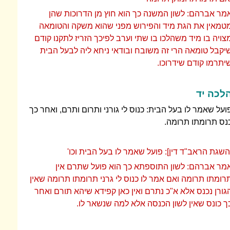
מר אברהם: לשון המשנה כך הוא חוץ מן הדרוכות שהן
טמאין את הגת מיד והפירוש מפני שהוא משקה והטומאה
צויה בו מיד משהלכו בו שתי וערב לפיכך הזריז לתקנו קודם
יקבל טומאה הרי זה משובח ובודאי ניחא ליה לבעל הבית
יתרמו קודם שידרוכו.
לכה יד
ועל שאמר לו בעל הבית: כנוס לי גורני ותרום ותרם, ואחר כך
נס תרומתו תרומה.
השגת הראב"ד דין]: פועל שאמר לו בעל הבית וכו'
מר אברהם: לשון התוספתא כך הוא פועל שתרם אין
רומתו תרומה ואם אמר לו כנוס לי גרני תרומתו תרומה שאין
גורן נכנס אלא א"כ נתרם ואין כאן קפידא שיהא תורם ואחר
ך כונס שאין לשון הכנסה אלא למה שנשאר לו.