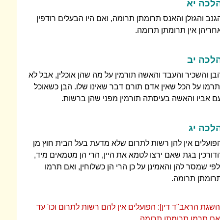
לכה יא
גנב והגזלן והאנס תרומתן תרומה, ואם היו הבעלים רודפין
חריהן אין תרומתן תרומה.
לכה יב
בן והשכיר והעבד והאשה תורמין על מה שהן אוכלין, אבל לא
תרמו על הכל שאין אדם תורם דבר שאינו שלו. הבן כשאוכל
ם אביו והאשה בעיסתה תורמין מפני שהן ברשות.
לכה יג
פועלים אין להן רשות לתרום שלא מדעת בעל הבית חוץ מן
דורכין בגת שאם ירצו לטמא את היין, הרי הן מטמאים מיד,
לפי שמסר להן והאמינן על כן הרי הן כשלוחין, ואם תרמו
רומתן תרומה.
השגת הראב"ד דין]: הפועלים אין להם רשות לתרום וכו' עד
אם תרמו תרומתן תרומה