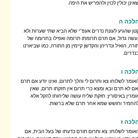
אינן יכולין לכוין ולהפריש את היפה.
לכה ה
טן שהגיע לעונת נדרים אעפ"י שלא הביא שתי שערות ולא
עשה גדול, אם תרם תרומתו תרומה ואפילו בתרומה של
ורה, הואיל ונדריהן והקדשן קיימין מן התורה, כמו שביארנו
נדרים.
לכה ו
אומר לשלוחו צא ותרום לי והלך לתרום, ואינו יודע אם תרם
אם לא תרם ובא ומצא כרי תרום אין חזקתו תרום, שאין
ומרין באיסורין: חזקת שליח עושה שליחותו להקל אלא
החמיר וחושש שמא אחר תרם שלא ברשות.
לכה ז
אומר לשלוחו: צא ותרום תורם כדעתו של בעל הבית, אם