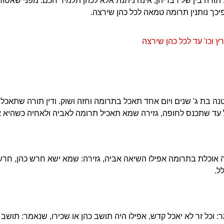
 תורה בין של דבריהן, אינה ניתנת אלא לכהן תלמיד חכם. מפני שאסו
כך נותנין תרומה טמאה לכל כהן שירצה.
ץ וכו' עד לכל כהן שירצה
נה בת ג' שנים ויום אחד תאכל בתרומה וחזה ושוק. ודין תורה שתאכ
 עד שתכנס לחופה, גזירה שמא תאכיל תרומה לאביה ולאחיה כשהיא 
וכלת בתרומה אפילו השיאה אביה, גזירה: שמא ישא חרש כהן, חרשת 
ל.
 וכל זר לא יאכל קדש, אפילו היה תושב כהן או שכירו, שנאמר: תושב כ