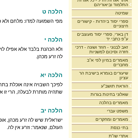
אתר אגדות חז"ל - כל אגדות
התלמוד וביאוריהם
הלכה ט
שמיטה
מפי השמועה למדו: מלחם ולא כל
ספרי יסוד ביהדות - קישורים
חיצוניים
דן בארי, ספרי יסוד מעוצבים
ע"פ כתבי יד
הלכה י
זאב לבנוני - חוזר ושונה - דרכי
ולא הכהנת בלבד אלא אפילו לוי
חזרה וסיכום למשניות
לה זרע מכהן.
מאמרים במיון לפי א"ב
מחברים
שיעורים בגמרא בישיבת הר
הלכה יא
עציון
לפיכך השבויה אינה אוכלת בתרו
הוראת תושב"ע
שתהיה מותרת לבעלה, הרי זו א
שאלוני בחינות בגרות
מאמרים בהלכה
הלכה יב
משפט עברי
מאמרים ומחקרים
ישראלית שיש לה זרע מכהן, אוכלת
העולם, שנאמר: וזרע אין לה.
בתי כנסת
אתרי שו"ת