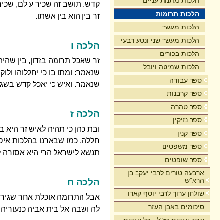
הלכות מתנות עניים
קדש. תושב זה שכיר עולם, שכיר 
הלכות תרומות
זר בין הוא בין אשתו.
הלכות מעשר
הלכות מעשר שני ונטע רבעי
הלכה ו
הלכות בכורים
זר שאכל תרומה בזדון, בין שהי
הלכות שמיטה ויובל
שנאמר: ומתו בו כי יחללוהו ול
ספר עבודה
שנאמר: ואיש כי יאכל קדש בשגגה
ספר קרבנות
ספר טהרה
הלכה ז
ספר נזיקין
ובת כהן כי תהיה לאיש זר היא 
ספר קנין
חללה, כמו שבארנו בהלכות איסו
ספר משפטים
תנשא לישראל הרי היא אסורה ל
ספר שופטים
ארבעה טורים לרבי יעקב בן
הרא"ש
הלכה ח
שולחן ערוך לרבי יוסף קארו
אבל התרומה אוכלת אחר שגירשה 
סיכומים באבן העזר
לה ושבה אל בית אביה כנעוריה