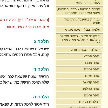
גדולה בין תרומת מעשר, בין של
ללומד הדף היומי
וכל עמי הארץ בחזקת טומאה לפי
פורטל המצוות - ספרי המצוות,
פיוטי האזהרות ומאמרים
עבודות בתושב"ע לתלמודי
[השגת הראב"ד דין]: וכל עם האר
תורה
אמר אברהם: זה אינו מחוור.
תלמוד בבלי - מכון ממרא
ירושלמי מאיר - ביאור משולב
לתלמוד ירושלמי מאת מאיר
הלכה ג
כהן
ישראלית שנשאת לכהן אפילו קט
רמב"ם - משנה תורה
קנינו, אבל אסרו חכמים שתאכל
ספר המדע
ספר אהבה
הלכה ד
ספר זמנים
ספר נשים
חרשת ושוטה שנשאת לכהן אינה א
ספר קדושה
שלא תאכל חרשת בת ישראל כל
ספר הפלאה
ספר זרעים
הלכה ה
הלכות כלאים
הזר אסור לאכול תרומות, שנאמר: