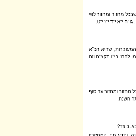
בכל מחזור ומחזור לפי
"ח י"א י"ד י"ז י"ט.
מעוברות, שהיא הכ"א
 להם: בי"ו תקצ"ה וזה
ל מחזור ומחזור עד סוף
תה השנה.
. כיצד?
, ותדע מנין המחזורין