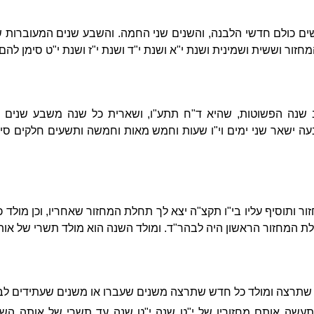
ם כולם חדשי הלבנה, והשנים שני החמה. והשבע שנים המעוברות ש
ור וששית ושמינית ושנת י"א ושנת י"ד ושנת י"ז ושנת י"ט סימן להם: גו
שנה הפשוטות, שהיא ד"ח תתע"ו, ושארית כל שנה משבע שנים ה
 ישאר שני ימים וי"ו שעות וחמש מאות וחמשה ותשעים חלקים סימן
ר ותוסיף עליו בי"ו תקצ"ה יצא לך תחלת המחזור שאחריו, וכן מולד כ
לת המחזור הראשון היה לבהר"ד. ומולד השנה הוא מולד תשרי של או
 שתרצה ומולד כל חדש שתרצה משנים שעברו או משנים שעתידים לבא
תעשה אותם מחזורין של י"ט שנה י"ט שנה עד תשרי של אותה השנה