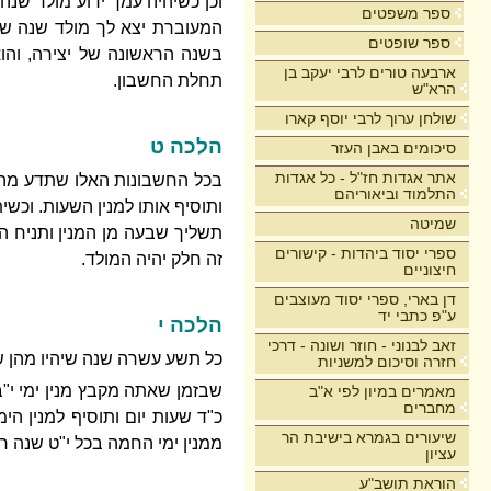
וכן כשיהיה עמך ידוע מולד שנ
ספר משפטים
המעוברת יצא לך מולד שנה של
ספר שופטים
בשנה הראשונה של יצירה, והו
ארבעה טורים לרבי יעקב בן
תחלת החשבון.
הרא"ש
שולחן ערוך לרבי יוסף קארו
הלכה ט
סיכומים באבן העזר
אתר אגדות חז"ל - כל אגדות
בכל החשבונות האלו שתדע מהן
התלמוד וביאוריהם
ותוסיף אותו למנין השעות. וכשי
שמיטה
תשליך שבעה מן המנין ותניח הש
ספרי יסוד ביהדות - קישורים
זה חלק יהיה המולד.
חיצוניים
דן בארי, ספרי יסוד מעוצבים
ע"פ כתבי יד
הלכה י
זאב לבנוני - חוזר ושונה - דרכי
כל תשע עשרה שנה שיהיו מהן שב
חזרה וסיכום למשניות
שבזמן שאתה מקבץ מנין ימי י"ב
מאמרים במיון לפי א"ב
מחברים
כ"ד שעות יום ותוסיף למנין ה
שיעורים בגמרא בישיבת הר
ממנין ימי החמה בכל י"ט שנה 
עציון
הוראת תושב"ע