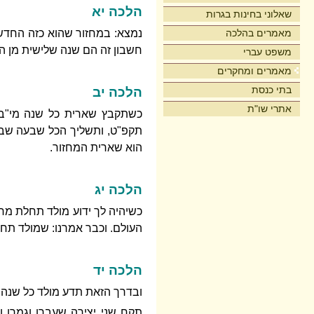
הלכה יא
שאלוני בחינות בגרות
מאמרים בהלכה
נמצא: במחזור שהוא כזה החדשי
חשבון זה הם שנה שלישית מן המחז
משפט עברי
מאמרים ומחקרים
בתי כנסת
הלכה יב
אתרי שו"ת
כשתקבץ שארית כל שנה מי"ב 
תקפ"ט, ותשליך הכל שבעה שבעה
הוא שארית המחזור.
הלכה יג
כשיהיה לך ידוע מולד תחלת מחזו
העולם. וכבר אמרנו: שמולד תח
הלכה יד
ובדרך הזאת תדע מולד כל שנה
תקח שני יצירה שעברו וגמרו ו