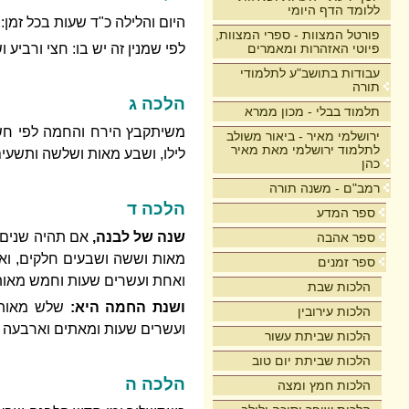
ללומד הדף היומי
היום והלילה כ"ד שעות בכל זמן:
פורטל המצוות - ספרי המצוות,
פיוטי האזהרות ומאמרים
לפי שמנין זה יש בו: חצי ורביע
עבודות בתושב"ע לתלמודי
תורה
הלכה ג
תלמוד בבלי - מכון ממרא
משיתקבץ הירח והחמה לפי חשב
ירושלמי מאיר - ביאור משולב
לתלמוד ירושלמי מאת מאיר
לילו, ושבע מאות ושלשה ותשעים 
כהן
רמב"ם - משנה תורה
הלכה ד
ספר המדע
שנה של לבנה,
אם תהיה שנים 
ספר אהבה
מאות וששה ושבעים חלקים, וא
ספר זמנים
ואחת ועשרים שעות וחמש מאות
הלכות שבת
ושנת החמה
היא:
שלש מאות 
הלכות עירובין
ועשרים שעות ומאתים וארבעה 
הלכות שביתת עשור
הלכות שביתת יום טוב
הלכה ה
הלכות חמץ ומצה