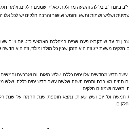
 י"ב ביום וי"ב בלילה. והשעה מחולקת לאלף ושמנים חלקים. ולמה חלק
 ושמינית ושליש ושתות ותשע וחומש ועישור והרבה חלקים יש לכל אלו 
ון זה עד שיתקבצו פעם שנייה במהלכם האמצעי כ"ט יום וי"ב שע
חלקים משעת י"ג וזה הוא הזמן שבין כל מולד ומולד, וזה הוא חדשה 
עשר חדש מחדשים אלו יהיה כללה: שלש מאות יום וארבעה וחמשים י
ם תהיה מעוברת ותהיה השנה שלשה עשר חדש יהיה כללה: שלש מאו
 ותשעה ושמונים חלקים.
חמשה וס' יום ושש שעות. נמצא תוספת שנת החמה על שנת הל
חלקים.