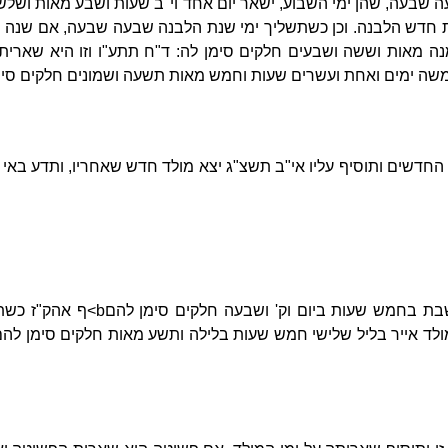
שבעה, שהן ימי השבוע, ישאר יום אחד וי"ב שעות ושבע מאות ושלש
ית חדש הלבנה. וכן כשתשליך ימי שנת הלבנה שבעה שבעה, אם שנה 
ה מאות וששה ושבעים חלקים סימן לה: ד"ח תתע"ו וזו היא שארית
שה ימים ואחת ועשרים שעות וחמש מאות תשעה ושמונים חלקים סימ
החדשים ותוסיף עליו אי"ב תשצ"ג יצא מולד חדש שאחריו, ותדע באי ז
בת בחמש שעות ביום וק' ושבעה חלקים סימן להם
b
>ף אהק"ז כשת
ולד אייר בליל שלישי חמש שעות בלילה ותשע מאות חלקים סימן להם: