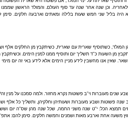
ה זו ותוסיף שאריתה על ימי המולד, אם פשוטה היא שארית הפשוטה 
אחריה. וכן שנה אחר שנה עד סוף העולם. והמולד הראשון שממנו 
א היה בליל שני חמש שעות בלילה ומאתים וארבעה חלקים. סימן לה
 המולד, כשתוסיף שארית עם שארית, כשיתקבץ מן החלקים אלף ו
תקבץ מן השעות כ"ד תשליך יום ותוסיף ממנו למנין הימים. וכשיתקבץ 
אר. שאין אנו מחשבין לידע מניין הימים אלא לידע באי זה יום מימי 
ע שנים מעוברות וי"ב פשוטות נקרא מחזור. ולמה סמכנו על מנין זה?
 שנה פשוטות ושבע מעוברות ושעותיהן וחלקיהן, ותשליך כל אלף ושמ
ימים תמצא הכל: י"ט שנה משני החמה, שכל שנה מהן שס"ה יום ושש
חוץ משעה אחת וארבע מאות ושמנים וחמשה חלקים. סימן להם: אתפ"