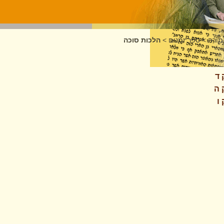
תורה
>
ספר זמנים
>
הלכות סוכה
 ד
 ה
ו