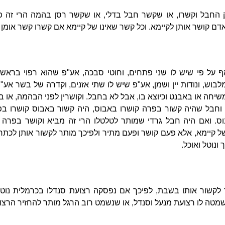
החבל וקשרו, או שקשר חבל בדלי, או שקשר רסן בהמה הרי זה פטו
ם קושר אותן לקיימא. וכל קשר שאינו של קיימא אם קשרו קשר אומן ה
על פי שיש לו שני פתחים, וחוטי סבכה, אע"פ שהוא רפוי בראשה,
בוש, ונודות יין ושמן, אע"פ שיש לו שתי אזנים, וקדרה של בשר אע
משיחה או באבנט וכיוצא בו, אבל לא בחבל. וקושרין לפני הבהמה, או
 וחבל שהיה קשור בפרה קושרו באבוס, היה קשור באבוס קושרו בפ
וס. ואם היה חבל גרדי שמותר לטלטלו הרי זה מביא וקושר בפרה ו
של קיימא, אלא פעם קושר ופעם מתיר ולפיכך מותר לקשור אותן לכת
ונוטל ואוכל.
לקשור אותו בשבת, לפיכך אם נפסקה רצועת סנדלו בכרמלית נוטל
נשמטה לו רצועת מנעל וסנדל, או שנשמט רוב הרגל מותר להחזיר הרצ