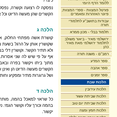
כיצד?
ללומד הדף היומי
נפסקה לו רצועה וקשרה, נפסק 
פורטל המצוות - ספרי המצוות,
פיוטי האזהרות ומאמרים
הקשרים שהן מעשה הדיוט וכל אד
עבודות בתושב"ע לתלמודי
תורה
הלכה ג
תלמוד בבלי - מכון ממרא
קושרת אשה מפתחי החלוק, אף 
ירושלמי מאיר - ביאור משולב
לתלמוד ירושלמי מאת מאיר
שקושרין אותן על הרגל בשעת מל
כהן
ולא תתיר הקשר. וקושרין דלי ב
רמב"ם - משנה תורה
אף על פי שיש לה שני אסרות.
ספר המדע
מתוך ביתו ויקשור בפרה ובאב
ספר אהבה
הקשרים מעשה הדיוט הן ואינן 
ספר זמנים
ושל גרוגרות מתיר ומפקיע וחותך 
הלכות שבת
הלכות עירובין
הלכה ד
הלכות שביתת עשור
כל שראוי למאכל בהמה, מותר 
הלכות שביתת יום טוב
בהמה וכורך עליו וקושר הגמי. 
הלכות חמץ ומצה
יקשור.