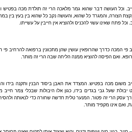
. וכל העושה דבר שהוא גמר מלאכה הרי זה תולדת מכה בפטיש וחי
מקצת הצורה, והמגרד כל שהוא, והעושה נקב כל שהוא בין בעץ בין במתכת
וכל פתח שאינו עשוי להכניס ולהוציא אין חייבין על עשייתו.
פי המכה כדרך שהרופאין עושין שהן מתכוונין ברפואה להרחיב פי ה
ופא. ואם הפיסה להוציא ממנה הליחה שבה הרי זה מותר.
 משום מכה בפטיש. המצדד את האבן ביסוד הבנין ותקנה בידו והו
יבולת שעל גבי בגדים בידו, כגון אלו היבולות שבכלי צמר חייב 
דרך עסק הרי זה פטור. המנער טלית חדשה שחורה כדי לנאותה ולהסי
, ואם אינו מקפיד מותר.
חייב, כגון: חיה ועופות ודגים, והוא שיצוד אותן למקום שאינו מחוסר צ