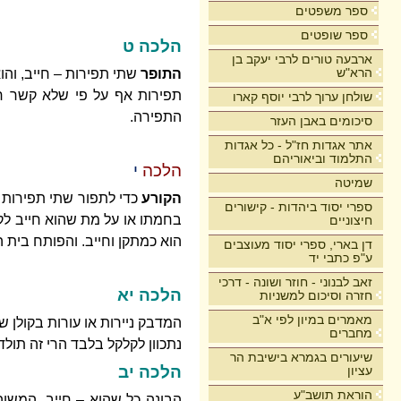
ספר משפטים
ספר שופטים
הלכה ט
ארבעה טורים לרבי יעקב בן
הרא"ש
התופר
שתי תפירות – חייב, וה
תפירות אף על פי שלא קשר חי
שולחן ערוך לרבי יוסף קארו
התפירה.
סיכומים באבן העזר
אתר אגדות חז"ל - כל אגדות
התלמוד וביאוריהם
הלכה
י
שמיטה
הקורע
כדי לתפור שתי תפירות 
ספרי יסוד ביהדות - קישורים
בחמתו או על מת שהוא חייב לקרו
חיצוניים
הוא כמתקן וחייב. והפותח בית 
דן בארי, ספרי יסוד מעוצבים
ע"פ כתבי יד
זאב לבנוני - חוזר ושונה - דרכי
הלכה יא
חזרה וסיכום למשניות
מאמרים במיון לפי א"ב
המדבק ניירות או עורות בקולן של
מחברים
נתכוון לקלקל בלבד הרי זה תולדת
שיעורים בגמרא בישיבת הר
הלכה יב
עציון
הוראת תושב"ע
הבונה כל שהוא – חייב, המשוה 