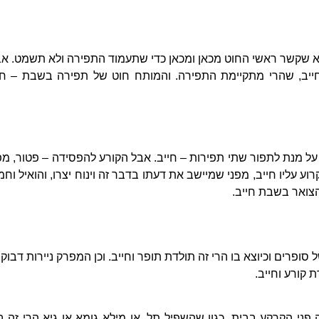
וא שקשר ראשי החוט מכאן ומכאן כדי שתעמוד התפירה ולא תשמט. א
יב, שהרי מתקיימת התפירה. והמותח חוט של תפירה בשבת – חיי
על מנת לתפור שתי תפירות – חייב. אבל הקורע להפסידה – פטור, מפ
ע עליו חייב, מפני שמיישב את דעתו בדבר זה וינוח יצרו, והואיל וח
הצואר בשבת חייב.
 סופרים וכיוצא בו הרי זה תולדת תופר וחייב. וכן המפרק ניירות דבוקין
 קורע וחייב.
פני הקרקע בבית, כגון שהשפיל תל, או מילא גומא או גיא הרי זה ב