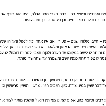
ם וארנבים וכיוצא בהן, וברח הצבי מפני הכלב, והיה הוא רודף אחר
רי זה תולדת הצד וחייב. וכן העושה כדרך הזו בעופות.
 – חייב, נעלוהו שנים – פטורין. אם אין אחד יכול לנעול ונעלוהו שני
אהו השני חייב. ישב הראשון ומלאהו ובא השני וישב בצדו, אף על פ
ם ומותר לו לישב במקומו עד הערב ולוקח הצבי. למה זה דומה? לנועל
נסה לו צפור תחת כנפיו יושב ומשמרה עד שתחשך ומותר.
 קטן – פטור. המפרק בהמה, חיה ועוף מן המצודה – פטור. הצד חיה ועוף
הצד דבר שאין במינו צידה, כגון: חגבים הגזין, צרעין ויתושין ופרעושין וכי
קרבים וכיוצא בהן, אע"פ שאינן ממיתין הואיל ונושכין מותר לצוד או
ה?